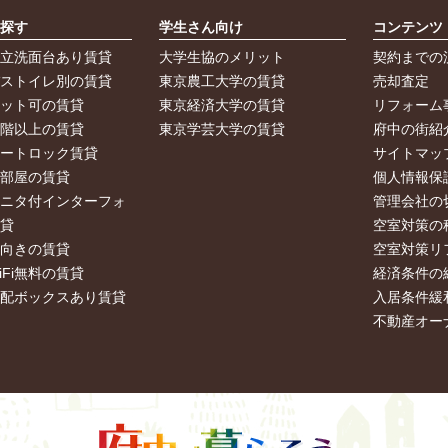
ら探す
学生さん向け
コンテンツ
独立洗面台あり賃貸
大学生協のメリット
契約までの
バストイレ別の賃貸
東京農工大学の賃貸
売却査定
ペット可の賃貸
東京経済大学の賃貸
リフォーム
２階以上の賃貸
東京学芸大学の賃貸
府中の街紹
オートロック賃貸
サイトマッ
角部屋の賃貸
個人情報保
モニタ付インターフォ
管理会社の
賃貸
空室対策の
南向きの賃貸
空室対策リ
iFi無料の賃貸
経済条件の
宅配ボックスあり賃貸
入居条件緩
不動産オー