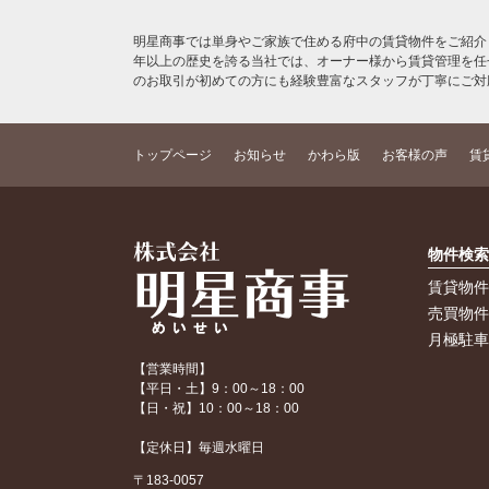
明星商事では単身やご家族で住める府中の賃貸物件をご紹介
年以上の歴史を誇る当社では、オーナー様から賃貸管理を任
のお取引が初めての方にも経験豊富なスタッフが丁寧にご対
トップページ
お知らせ
かわら版
お客様の声
賃
物件検
賃貸物
売買物
月極駐
【営業時間】
【平日・土】9：00～18：00
【日・祝】10：00～18：00
【定休日】毎週水曜日
〒183-0057