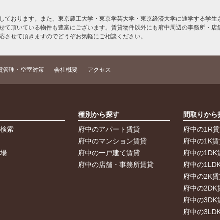
しております。また、東京農工大学・東京学芸大学・東京経済大学に通学する学生さ
せて頂いている物件も豊富にございます。賃貸物件以外にも府中周辺の事務所・店
応させて頂きますのでどうぞお気軽にご相談ください。
貸管理・空室対策
会社概要
アクセス
索
種別から探す
間取りから
件検索
府中のアパート賃貸
府中の1R
件
府中のマンション賃貸
府中の1K賃
車場
府中の一戸建て賃貸
府中の1DK
府中の店舗・事務所賃貸
府中の1LD
府中の2K賃
府中の2DK
府中の3DK
府中の3LD