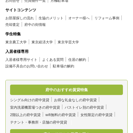
お問合せ
売買物件一覧
月極駐車場
サイトコンテンツ
お部屋探しの流れ
生協のメリット
オーナー様へ
リフォーム事例
売却査定
府中の街情報
学生特集
東京農工大学
東京経済大学
東京学芸大学
入居者様専用
入居者様専用サイト
よくある質問
住居の解約
設備不具合のお問い合わせ
駐車場の解約
府中のおすすめ賃貸特集
シングル向けの府中賃貸
お得な礼金なしの府中賃貸
室内洗濯機置場つきの府中賃貸
バストイレ別の府中賃貸
2階以上の府中賃貸
wifi無料の府中賃貸
女性限定の府中賃貸
テナント・事務所・店舗の府中賃貸