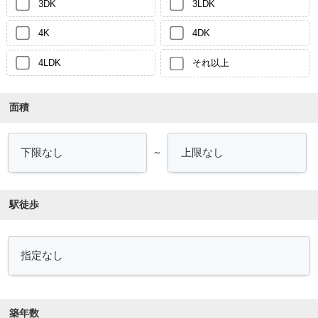
3DK
3LDK
4K
4DK
4LDK
それ以上
面積
～
駅徒歩
築年数