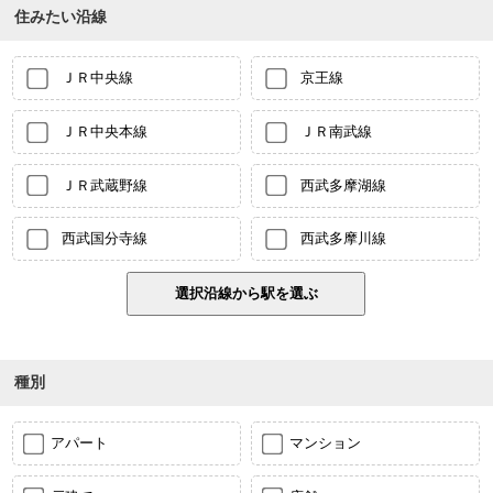
住みたい沿線
ＪＲ中央線
京王線
ＪＲ中央本線
ＪＲ南武線
ＪＲ武蔵野線
西武多摩湖線
西武国分寺線
西武多摩川線
種別
アパート
マンション