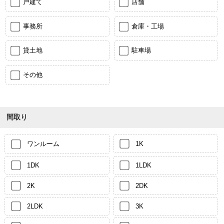
戸建て
店舗
事務所
倉庫・工場
貸土地
駐車場
その他
間取り
ワンルーム
1K
1DK
1LDK
2K
2DK
2LDK
3K