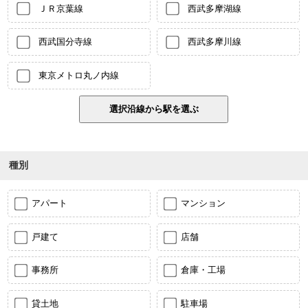
ＪＲ京葉線
西武多摩湖線
西武国分寺線
西武多摩川線
東京メトロ丸ノ内線
種別
アパート
マンション
戸建て
店舗
事務所
倉庫・工場
貸土地
駐車場