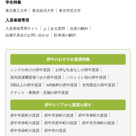
学生特集
東京農工大学
東京経済大学
東京学芸大学
入居者様専用
入居者様専用サイト
よくある質問
住居の解約
設備不具合のお問い合わせ
駐車場の解約
府中のおすすめ賃貸特集
シングル向けの府中賃貸
お得な礼金なしの府中賃貸
室内洗濯機置場つきの府中賃貸
バストイレ別の府中賃貸
2階以上の府中賃貸
wifi無料の府中賃貸
女性限定の府中賃貸
テナント・事務所・店舗の府中賃貸
府中エリアから賃貸を探す
府中市新町の賃貸
府中市栄町の賃貸
府中市寿町の賃貸
府中市幸町の賃貸
府中市府中町の賃貸
府中市天神町の賃貸
府中市緑町の賃貸
府中市の賃貸