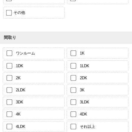
その他
間取り
ワンルーム
1K
1DK
1LDK
2K
2DK
2LDK
3K
3DK
3LDK
4K
4DK
4LDK
それ以上