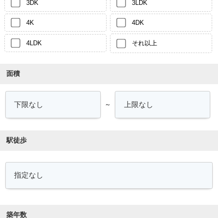
3DK
3LDK
4K
4DK
4LDK
それ以上
面積
～
駅徒歩
築年数