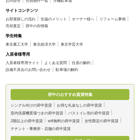
お問合せ
売買物件一覧
月極駐車場
サイトコンテンツ
お部屋探しの流れ
生協のメリット
オーナー様へ
リフォーム事例
売却査定
府中の街情報
学生特集
東京農工大学
東京経済大学
東京学芸大学
入居者様専用
入居者様専用サイト
よくある質問
住居の解約
設備不具合のお問い合わせ
駐車場の解約
府中のおすすめ賃貸特集
シングル向けの府中賃貸
お得な礼金なしの府中賃貸
室内洗濯機置場つきの府中賃貸
バストイレ別の府中賃貸
2階以上の府中賃貸
wifi無料の府中賃貸
女性限定の府中賃貸
テナント・事務所・店舗の府中賃貸