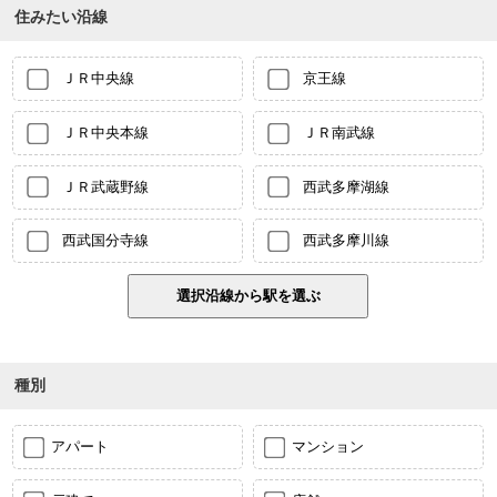
住みたい沿線
ＪＲ中央線
京王線
ＪＲ中央本線
ＪＲ南武線
ＪＲ武蔵野線
西武多摩湖線
西武国分寺線
西武多摩川線
種別
アパート
マンション