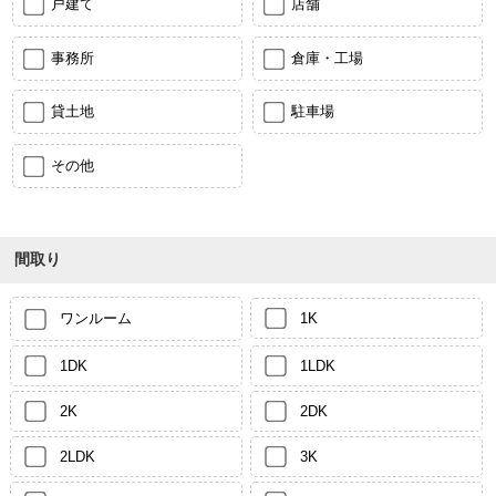
戸建て
店舗
事務所
倉庫・工場
貸土地
駐車場
その他
間取り
ワンルーム
1K
1DK
1LDK
2K
2DK
2LDK
3K