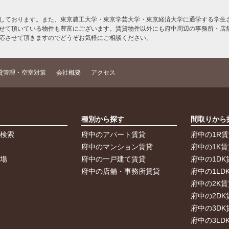
しております。また、東京農工大学・東京学芸大学・東京経済大学に通学する学生さ
せて頂いている物件も豊富にございます。賃貸物件以外にも府中周辺の事務所・店
応させて頂きますのでどうぞお気軽にご相談ください。
貸管理・空室対策
会社概要
アクセス
索
種別から探す
間取りから
件検索
府中のアパート賃貸
府中の1R
件
府中のマンション賃貸
府中の1K賃
車場
府中の一戸建て賃貸
府中の1DK
府中の店舗・事務所賃貸
府中の1LD
府中の2K賃
府中の2DK
府中の3DK
府中の3LD