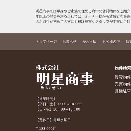
明星商事では単身やご家族で住める府中の賃貸物件をご紹介
年以上の歴史を誇る当社では、オーナー様から賃貸管理を任
のお取引が初めての方にも経験豊富なスタッフが丁寧にご対
トップページ
お知らせ
かわら版
お客様の声
賃
物件検
賃貸物
売買物
月極駐
【営業時間】
【平日・土】9：00～18：00
【日・祝】10：00～18：00
【定休日】毎週水曜日
〒183-0057