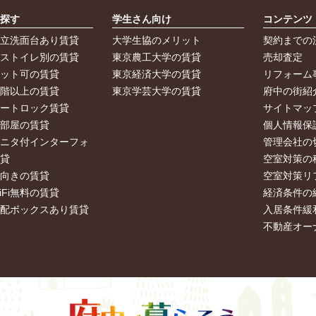
ら探す
学生さん向け
コンテンツ
独立洗面台あり賃貸
大学生協のメリット
契約までの
バストイレ別の賃貸
東京農工大学の賃貸
売却査定
ペット可の賃貸
東京経済大学の賃貸
リフォーム
２階以上の賃貸
東京学芸大学の賃貸
府中の街紹
オートロック賃貸
サイトマッ
角部屋の賃貸
個人情報保
モニタ付インターフォ
管理会社の
賃貸
空室対策の
南向きの賃貸
空室対策リ
iFi無料の賃貸
経済条件の
宅配ボックスあり賃貸
入居条件緩
不動産オー