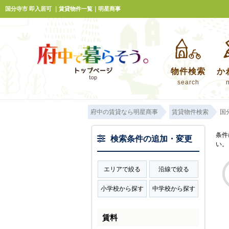
国分寺市 即入居可 ｜賃貸物件一覧｜明星商事
物件検索
か
search
府中の賃貸なら明星商事
賃貸物件検索
国
条件
検索条件の追加・変更
い。
エリアで絞る
沿線で絞る
小学校から探す
中学校から探す
賃料