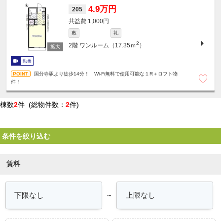
4.9万円
205
1,000円
敷
礼
2
2階
ワンルーム（17.35ｍ
）
動画
国分寺駅より徒歩14分！ Wi-Fi無料で使用可能な１R＋ロフト物
件！
棟数
2
件 (総物件数：
2
件)
条件を絞り込む
賃料
～