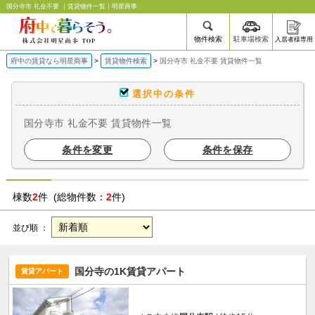
国分寺市 礼金不要 ｜賃貸物件一覧｜明星商事
物件検索
駐車場検索
入居者様専用
府中の賃貸なら明星商事
賃貸物件検索
国分寺市 礼金不要 賃貸物件一覧
選択中の条件
国分寺市 礼金不要 賃貸物件一覧
条件を変更
条件を保存
棟数
2
件 (総物件数：
2
件)
並び順 ：
国分寺の1K賃貸アパート
賃貸アパート