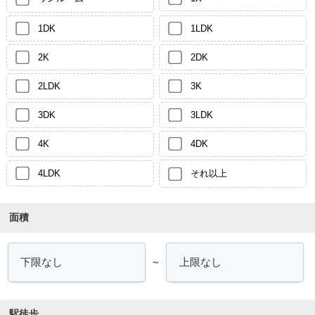
1DK
1LDK
2K
2DK
2LDK
3K
3DK
3LDK
4K
4DK
4LDK
それ以上
面積
～
駅徒歩