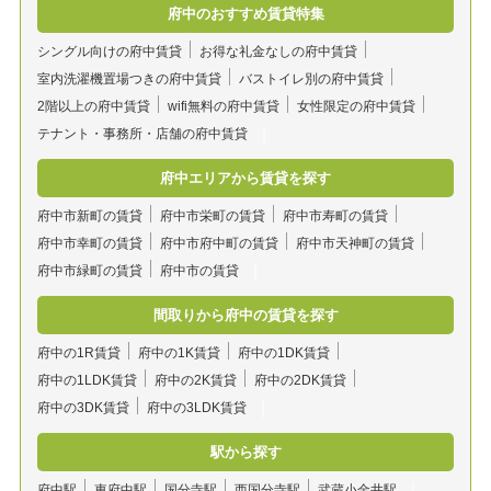
府中のおすすめ賃貸特集
シングル向けの府中賃貸
お得な礼金なしの府中賃貸
室内洗濯機置場つきの府中賃貸
バストイレ別の府中賃貸
2階以上の府中賃貸
wifi無料の府中賃貸
女性限定の府中賃貸
テナント・事務所・店舗の府中賃貸
府中エリアから賃貸を探す
府中市新町の賃貸
府中市栄町の賃貸
府中市寿町の賃貸
府中市幸町の賃貸
府中市府中町の賃貸
府中市天神町の賃貸
府中市緑町の賃貸
府中市の賃貸
間取りから府中の賃貸を探す
府中の1R賃貸
府中の1K賃貸
府中の1DK賃貸
府中の1LDK賃貸
府中の2K賃貸
府中の2DK賃貸
府中の3DK賃貸
府中の3LDK賃貸
駅から探す
府中駅
東府中駅
国分寺駅
西国分寺駅
武蔵小金井駅