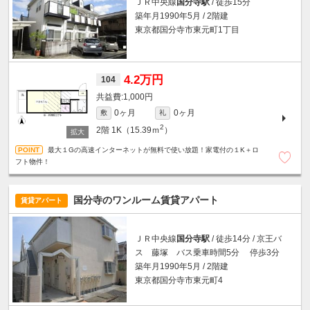
ＪＲ中央線
国分寺駅
/ 徒歩15分
築年月1990年5月 / 2階建
東京都国分寺市東元町1丁目
4.2万円
104
1,000円
0ヶ月
0ヶ月
敷
礼
2
2階
1K（15.39ｍ
）
最大１Gの高速インターネットが無料で使い放題！家電付の１K＋ロ
フト物件！
国分寺のワンルーム賃貸アパート
賃貸アパート
ＪＲ中央線
国分寺駅
/ 徒歩14分 / 京王バ
ス 藤塚 バス乗車時間5分 停歩3分
築年月1990年5月 / 2階建
東京都国分寺市東元町4