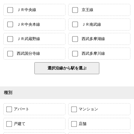
ＪＲ中央線
京王線
ＪＲ中央本線
ＪＲ南武線
ＪＲ武蔵野線
西武多摩湖線
西武国分寺線
西武多摩川線
種別
アパート
マンション
戸建て
店舗