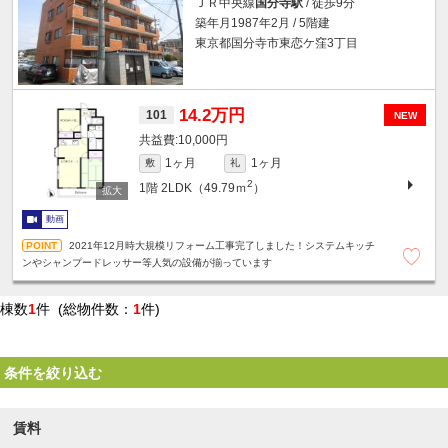
ＪＲ中央線
国分寺駅
/ 徒歩9分
築年月1987年2月 / 5階建
東京都国分寺市東恋ケ窪3丁目
14.2万円
101
NEW
10,000円
1ヶ月
1ヶ月
敷
礼
2
1階
2LDK（49.79ｍ
）
動画
2021年12月時大規模リフォーム工事完了しました！システムキッチ
ンやシャンプードレッサー等人気の設備が揃っています
棟数
1
件 (総物件数：
1
件)
条件を絞り込む
賃料