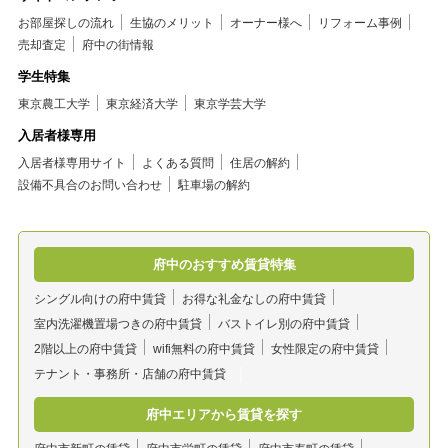
お部屋探しの流れ
生協のメリット
オーナー様へ
リフォーム事例
売却査定
府中の街情報
学生特集
東京農工大学
東京経済大学
東京学芸大学
入居者様専用
入居者様専用サイト
よくある質問
住居の解約
設備不具合のお問い合わせ
駐車場の解約
府中のおすすめ賃貸特集
シングル向けの府中賃貸
お得な礼金なしの府中賃貸
室内洗濯機置場つきの府中賃貸
バストイレ別の府中賃貸
2階以上の府中賃貸
wifi無料の府中賃貸
女性限定の府中賃貸
テナント・事務所・店舗の府中賃貸
府中エリアから賃貸を探す