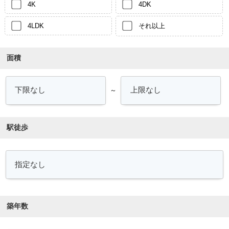
4K
4DK
4LDK
それ以上
面積
～
駅徒歩
築年数