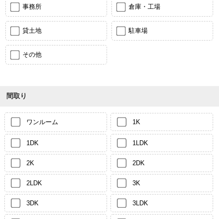
事務所
倉庫・工場
貸土地
駐車場
その他
間取り
ワンルーム
1K
1DK
1LDK
2K
2DK
2LDK
3K
3DK
3LDK