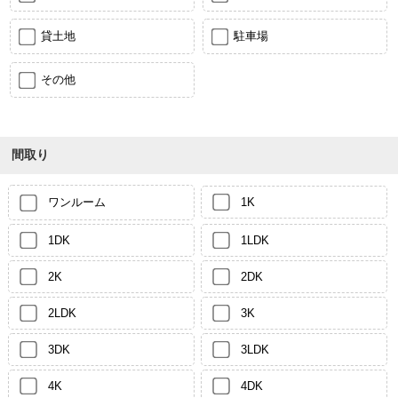
貸土地
駐車場
その他
間取り
ワンルーム
1K
1DK
1LDK
2K
2DK
2LDK
3K
3DK
3LDK
4K
4DK