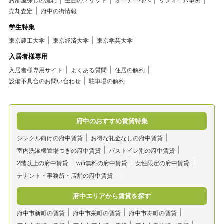
お部屋探しの流れ
生協のメリット
オーナー様へ
リフォーム事例
売却査定
府中の街情報
学生特集
東京農工大学
東京経済大学
東京学芸大学
入居者様専用
入居者様専用サイト
よくある質問
住居の解約
設備不具合のお問い合わせ
駐車場の解約
府中のおすすめ賃貸特集
シングル向けの府中賃貸
お得な礼金なしの府中賃貸
室内洗濯機置場つきの府中賃貸
バストイレ別の府中賃貸
2階以上の府中賃貸
wifi無料の府中賃貸
女性限定の府中賃貸
テナント・事務所・店舗の府中賃貸
府中エリアから賃貸を探す
府中市新町の賃貸
府中市栄町の賃貸
府中市寿町の賃貸