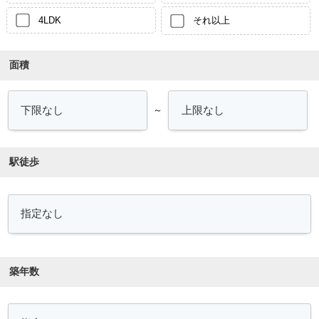
4LDK
それ以上
面積
～
駅徒歩
築年数