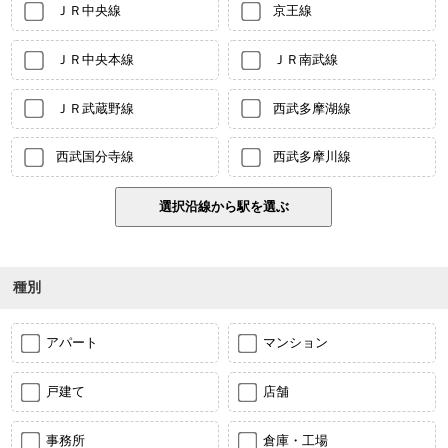
ＪＲ中央線
京王線
ＪＲ中央本線
ＪＲ南武線
ＪＲ武蔵野線
西武多摩湖線
西武国分寺線
西武多摩川線
種別
アパート
マンション
戸建て
店舗
事務所
倉庫・工場