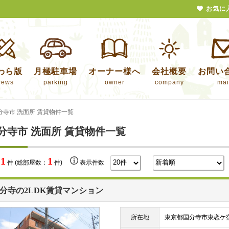
お気に
わら版
月極駐車場
オーナー様へ
会社概要
お問い
news
parking
owner
company
mai
分寺市 洗面所 賃貸物件一覧
分寺市 洗面所 賃貸物件一覧
1
1
数
件 (総部屋数：
件)
表示件数
分寺の2LDK賃貸マンション
所在地
東京都国分寺市東恋ケ