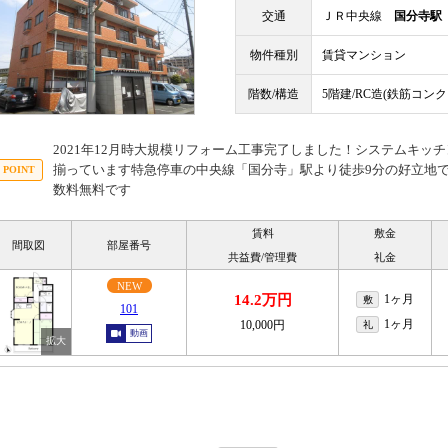
交通
ＪＲ中央線
国分寺駅
物件種別
賃貸マンション
階数/構造
5階建/RC造(鉄筋コン
2021年12月時大規模リフォーム工事完了しました！システムキッ
揃っています特急停車の中央線「国分寺」駅より徒歩9分の好立地
数料無料です
賃料
敷金
間取図
部屋番号
共益費/管理費
礼金
NEW
14.2万円
1ヶ月
敷
101
1ヶ月
10,000円
礼
動画