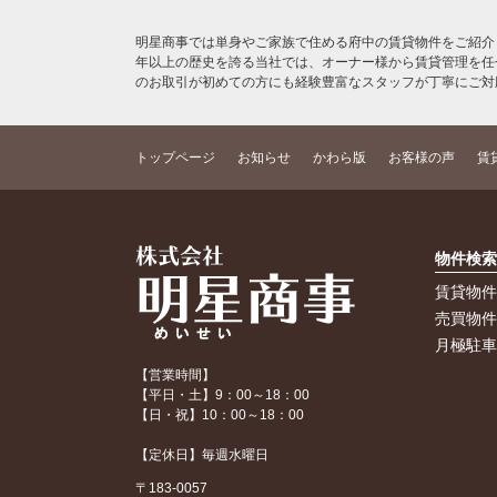
明星商事では単身やご家族で住める府中の賃貸物件をご紹介
年以上の歴史を誇る当社では、オーナー様から賃貸管理を任
のお取引が初めての方にも経験豊富なスタッフが丁寧にご対
トップページ
お知らせ
かわら版
お客様の声
賃
物件検
賃貸物
売買物
月極駐
【営業時間】
【平日・土】9：00～18：00
【日・祝】10：00～18：00
【定休日】毎週水曜日
〒183-0057