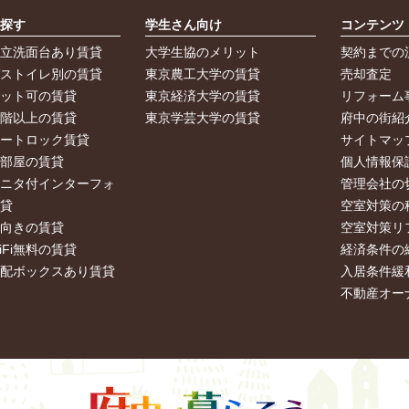
ら探す
学生さん向け
コンテンツ
独立洗面台あり賃貸
大学生協のメリット
契約までの
バストイレ別の賃貸
東京農工大学の賃貸
売却査定
ペット可の賃貸
東京経済大学の賃貸
リフォーム
２階以上の賃貸
東京学芸大学の賃貸
府中の街紹
オートロック賃貸
サイトマッ
角部屋の賃貸
個人情報保
モニタ付インターフォ
管理会社の
賃貸
空室対策の
南向きの賃貸
空室対策リ
iFi無料の賃貸
経済条件の
宅配ボックスあり賃貸
入居条件緩
不動産オー