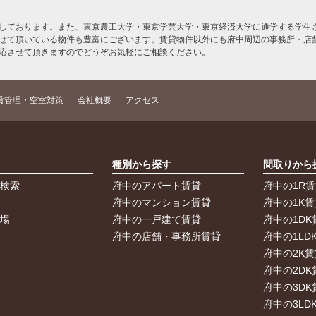
しております。また、東京農工大学・東京学芸大学・東京経済大学に通学する学生さ
せて頂いている物件も豊富にございます。賃貸物件以外にも府中周辺の事務所・店
応させて頂きますのでどうぞお気軽にご相談ください。
貸管理・空室対策
会社概要
アクセス
索
種別から探す
間取りから
件検索
府中のアパート賃貸
府中の1R
件
府中のマンション賃貸
府中の1K賃
車場
府中の一戸建て賃貸
府中の1DK
府中の店舗・事務所賃貸
府中の1LD
府中の2K賃
府中の2DK
府中の3DK
府中の3LD