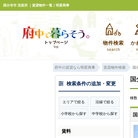
国分寺市 洗面所 ｜賃貸物件一覧｜明星商事
物件検索
か
search
府中の賃貸なら明星商事
賃貸物件検索
国
国
検索条件の追加・変更
棟
エリアで絞る
沿線で絞る
小学校から探す
中学校から探す
国
賃料