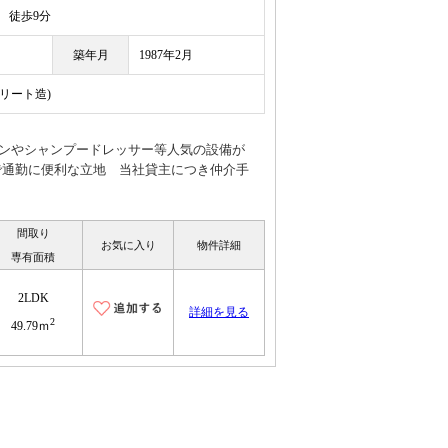
徒歩9分
築年月
1987年2月
クリート造)
チンやシャンプードレッサー等人気の設備が
で通勤に便利な立地 当社貸主につき仲介手
間取り
お気に入り
物件詳細
専有面積
2LDK
詳細を見る
2
49.79ｍ