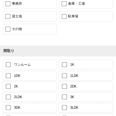
事務所
倉庫・工場
貸土地
駐車場
その他
間取り
ワンルーム
1K
1DK
1LDK
2K
2DK
2LDK
3K
3DK
3LDK