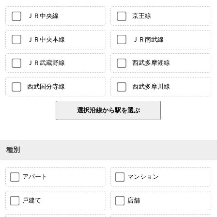
ＪＲ中央線
京王線
ＪＲ中央本線
ＪＲ南武線
ＪＲ武蔵野線
西武多摩湖線
西武国分寺線
西武多摩川線
種別
アパート
マンション
戸建て
店舗