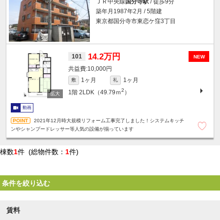
ＪＲ中央線
国分寺駅
/ 徒歩9分
築年月1987年2月 / 5階建
東京都国分寺市東恋ケ窪3丁目
14.2万円
101
NEW
10,000円
1ヶ月
1ヶ月
敷
礼
2
1階
2LDK（49.79ｍ
）
動画
2021年12月時大規模リフォーム工事完了しました！システムキッチ
ンやシャンプードレッサー等人気の設備が揃っています
棟数
1
件 (総物件数：
1
件)
条件を絞り込む
賃料