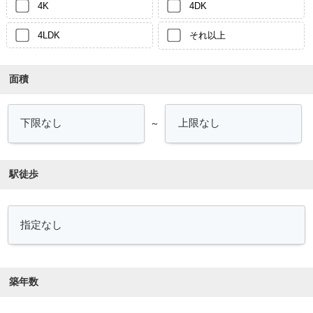
4K
4DK
4LDK
それ以上
面積
～
駅徒歩
築年数