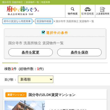
国分寺市 洗面所独立 ｜賃貸物件一覧｜明星商事
物件検索
駐車場検索
入居者様専用
府中の賃貸なら明星商事
賃貸物件検索
国分寺市 洗面所独立 賃貸物件一覧
選択中の条件
国分寺市 洗面所独立 賃貸物件一覧
条件を変更
条件を保存
棟数
1
件 (総物件数：
1
件)
並び順 ：
国分寺の2LDK賃貸マンション
賃貸マンション