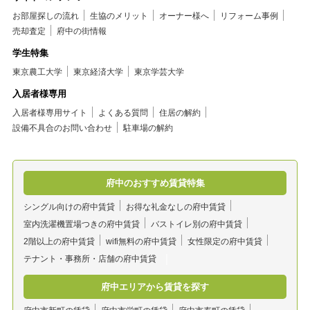
お部屋探しの流れ
生協のメリット
オーナー様へ
リフォーム事例
売却査定
府中の街情報
学生特集
東京農工大学
東京経済大学
東京学芸大学
入居者様専用
入居者様専用サイト
よくある質問
住居の解約
設備不具合のお問い合わせ
駐車場の解約
府中のおすすめ賃貸特集
シングル向けの府中賃貸
お得な礼金なしの府中賃貸
室内洗濯機置場つきの府中賃貸
バストイレ別の府中賃貸
2階以上の府中賃貸
wifi無料の府中賃貸
女性限定の府中賃貸
テナント・事務所・店舗の府中賃貸
府中エリアから賃貸を探す