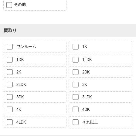
その他
間取り
ワンルーム
1K
1DK
1LDK
2K
2DK
2LDK
3K
3DK
3LDK
4K
4DK
4LDK
それ以上