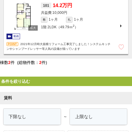
14.2万円
101
10,000円
1ヶ月
1ヶ月
敷
礼
2
1階
2LDK（49.79ｍ
）
動画
2021年12月時大規模リフォーム工事完了しました！システムキッチ
ンやシャンプードレッサー等人気の設備が揃っています
棟数
2
件 (総物件数：
2
件)
条件を絞り込む
賃料
～