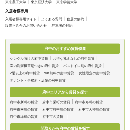
東京農工大学
東京経済大学
東京学芸大学
入居者様専用
入居者様専用サイト
よくある質問
住居の解約
設備不具合のお問い合わせ
駐車場の解約
府中のおすすめ賃貸特集
シングル向けの府中賃貸
お得な礼金なしの府中賃貸
室内洗濯機置場つきの府中賃貸
バストイレ別の府中賃貸
2階以上の府中賃貸
wifi無料の府中賃貸
女性限定の府中賃貸
テナント・事務所・店舗の府中賃貸
府中エリアから賃貸を探す
府中市新町の賃貸
府中市栄町の賃貸
府中市寿町の賃貸
府中市幸町の賃貸
府中市府中町の賃貸
府中市天神町の賃貸
府中市緑町の賃貸
府中市の賃貸
間取りから府中の賃貸を探す