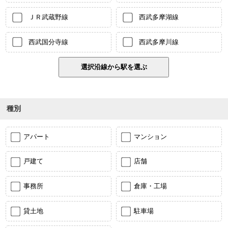
ＪＲ武蔵野線
西武多摩湖線
西武国分寺線
西武多摩川線
種別
アパート
マンション
戸建て
店舗
事務所
倉庫・工場
貸土地
駐車場