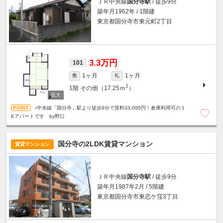
ＪＲ中央線
国分寺駅
/ 徒歩9分
築年月1962年 / 1階建
東京都国分寺市東元町2丁目
3.3万円
101
1ヶ月
1ヶ月
敷
礼
2
1階
その他（17.25ｍ
）
♪中央線「国分寺」駅より徒歩9分で賃料33,000円！倉庫利用可の１
Kアパートです by野口
国分寺の2LDK賃貸マンション
賃貸マンション
ＪＲ中央線
国分寺駅
/ 徒歩9分
築年月1987年2月 / 5階建
東京都国分寺市東恋ケ窪3丁目