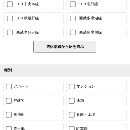
ＪＲ中央本線
ＪＲ南武線
ＪＲ武蔵野線
西武多摩湖線
西武国分寺線
西武多摩川線
種別
アパート
マンション
戸建て
店舗
事務所
倉庫・工場
貸土地
駐車場