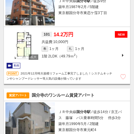
ＪＲ中央線
国分寺駅
/ 徒歩9分
築年月1987年2月 / 5階建
東京都国分寺市東恋ケ窪3丁目
14.2万円
101
NEW
10,000円
1ヶ月
1ヶ月
敷
礼
2
1階
2LDK（49.79ｍ
）
動画
2021年12月時大規模リフォーム工事完了しました！システムキッチ
ンやシャンプードレッサー等人気の設備が揃っています
国分寺のワンルーム賃貸アパート
賃貸アパート
ＪＲ中央線
国分寺駅
/ 徒歩14分 / 京王バ
ス 藤塚 バス乗車時間5分 停歩3分
築年月1990年5月 / 2階建
東京都国分寺市東元町4