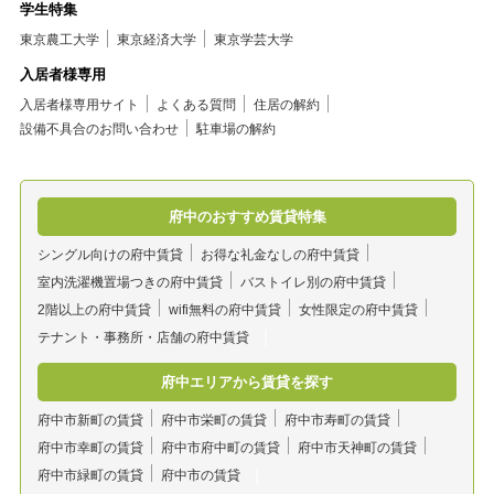
学生特集
東京農工大学
東京経済大学
東京学芸大学
入居者様専用
入居者様専用サイト
よくある質問
住居の解約
設備不具合のお問い合わせ
駐車場の解約
府中のおすすめ賃貸特集
シングル向けの府中賃貸
お得な礼金なしの府中賃貸
室内洗濯機置場つきの府中賃貸
バストイレ別の府中賃貸
2階以上の府中賃貸
wifi無料の府中賃貸
女性限定の府中賃貸
テナント・事務所・店舗の府中賃貸
府中エリアから賃貸を探す
府中市新町の賃貸
府中市栄町の賃貸
府中市寿町の賃貸
府中市幸町の賃貸
府中市府中町の賃貸
府中市天神町の賃貸
府中市緑町の賃貸
府中市の賃貸