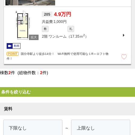
4.9万円
205
1,000円
敷
礼
2
2階
ワンルーム（17.35ｍ
）
動画
国分寺駅より徒歩14分！ Wi-Fi無料で使用可能な１R＋ロフト物
件！
棟数
2
件 (総物件数：
2
件)
条件を絞り込む
賃料
～