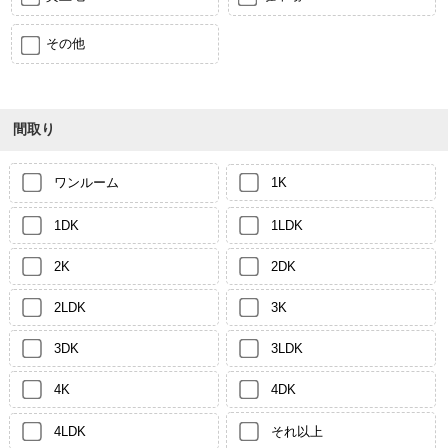
その他
間取り
ワンルーム
1K
1DK
1LDK
2K
2DK
2LDK
3K
3DK
3LDK
4K
4DK
4LDK
それ以上