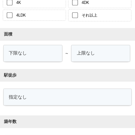
4K
4DK
4LDK
それ以上
面積
～
駅徒歩
築年数