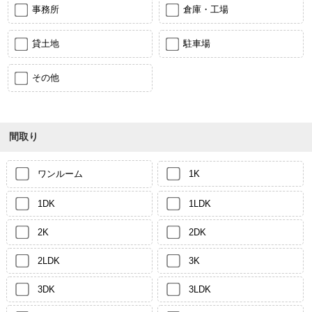
事務所
倉庫・工場
貸土地
駐車場
その他
間取り
ワンルーム
1K
1DK
1LDK
2K
2DK
2LDK
3K
3DK
3LDK