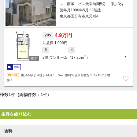
ス 藤塚 バス乗車時間5分 停歩3分
築年月1990年5月 / 2階建
東京都国分寺市東元町4
4.9万円
205
1,000円
敷
礼
2
2階
ワンルーム（17.35ｍ
）
動画
国分寺駅より徒歩14分！ Wi-Fi無料で使用可能な１R＋ロフト物
件！
棟数
1
件 (総物件数：
1
件)
条件を絞り込む
賃料