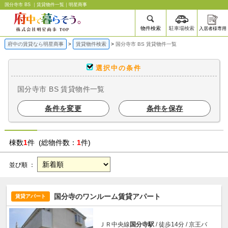
国分寺市 BS ｜賃貸物件一覧｜明星商事
物件検索
駐車場検索
入居者様専用
府中の賃貸なら明星商事
賃貸物件検索
国分寺市 BS 賃貸物件一覧
選択中の条件
国分寺市 BS 賃貸物件一覧
条件を変更
条件を保存
棟数
1
件 (総物件数：
1
件)
並び順 ：
国分寺のワンルーム賃貸アパート
賃貸アパート
ＪＲ中央線
国分寺駅
/ 徒歩14分 / 京王バ