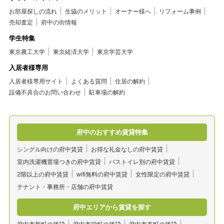
お部屋探しの流れ
生協のメリット
オーナー様へ
リフォーム事例
売却査定
府中の街情報
学生特集
東京農工大学
東京経済大学
東京学芸大学
入居者様専用
入居者様専用サイト
よくある質問
住居の解約
設備不具合のお問い合わせ
駐車場の解約
府中のおすすめ賃貸特集
シングル向けの府中賃貸
お得な礼金なしの府中賃貸
室内洗濯機置場つきの府中賃貸
バストイレ別の府中賃貸
2階以上の府中賃貸
wifi無料の府中賃貸
女性限定の府中賃貸
テナント・事務所・店舗の府中賃貸
府中エリアから賃貸を探す