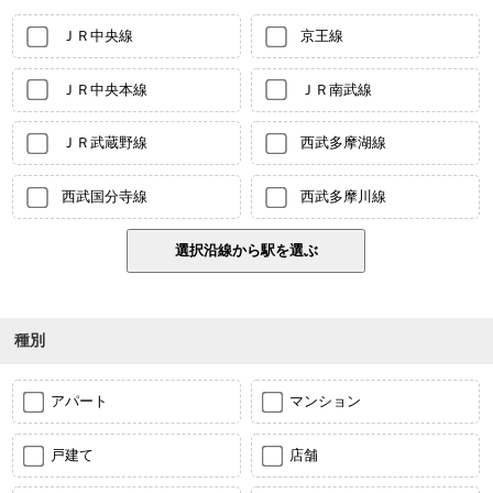
ＪＲ中央線
京王線
ＪＲ中央本線
ＪＲ南武線
ＪＲ武蔵野線
西武多摩湖線
西武国分寺線
西武多摩川線
種別
アパート
マンション
戸建て
店舗