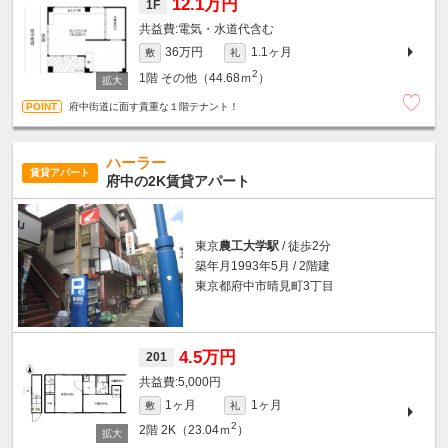
12.1万円
1F
電気・水道代含む
36万円
1.1ヶ月
敷
礼
2
1階
その他（44.68ｍ
）
府中街道に面す貴重な１階テナント！
ハーラー
賃貸アパート
府中の2K賃貸アパート
東京
農工大学駅
/ 徒歩2分
築年月1993年5月 / 2階建
東京都府中市晴見町3丁目
4.5万円
201
5,000円
1ヶ月
1ヶ月
敷
礼
2
2階
2K（23.04ｍ
）