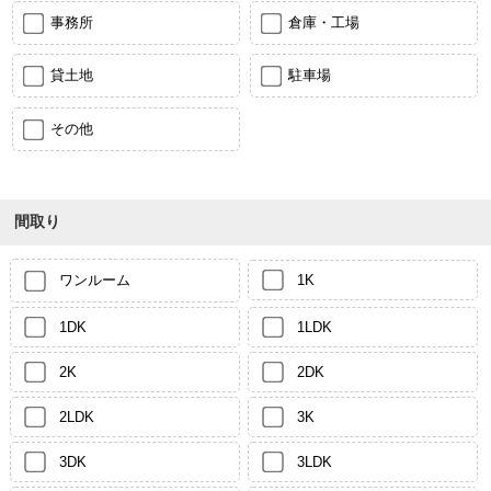
事務所
倉庫・工場
貸土地
駐車場
その他
間取り
ワンルーム
1K
1DK
1LDK
2K
2DK
2LDK
3K
3DK
3LDK