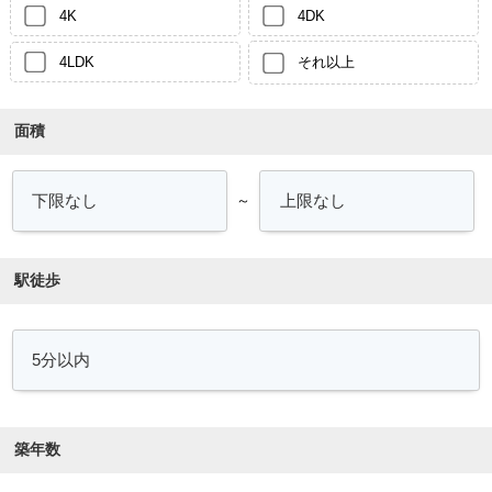
4K
4DK
4LDK
それ以上
面積
～
駅徒歩
築年数