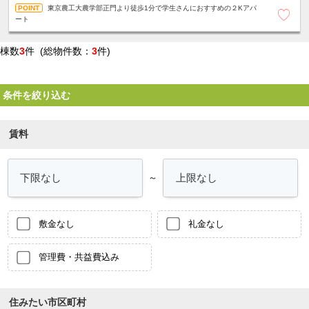
東京農工大農学部正門より徒歩1分で学生さんにおすすめの２Kアパ
ート
棟数
3
件 (総物件数：
3
件)
条件を絞り込む
賃料
～
敷金なし
礼金なし
管理費・共益費込み
住みたい市区町村