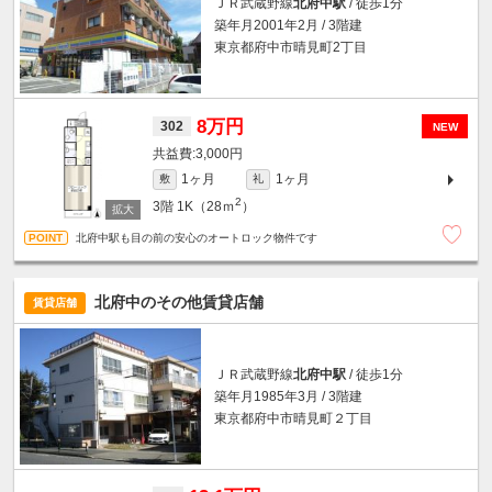
ＪＲ武蔵野線
北府中駅
/ 徒歩1分
築年月2001年2月 / 3階建
東京都府中市晴見町2丁目
8万円
302
NEW
3,000円
1ヶ月
1ヶ月
敷
礼
2
3階
1K（28ｍ
）
北府中駅も目の前の安心のオートロック物件です
北府中のその他賃貸店舗
賃貸店舗
ＪＲ武蔵野線
北府中駅
/ 徒歩1分
築年月1985年3月 / 3階建
東京都府中市晴見町２丁目