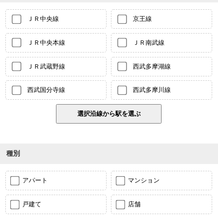
ＪＲ中央線
京王線
ＪＲ中央本線
ＪＲ南武線
ＪＲ武蔵野線
西武多摩湖線
西武国分寺線
西武多摩川線
種別
アパート
マンション
戸建て
店舗