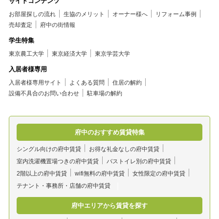
サイトコンテンツ
お部屋探しの流れ
生協のメリット
オーナー様へ
リフォーム事例
売却査定
府中の街情報
学生特集
東京農工大学
東京経済大学
東京学芸大学
入居者様専用
入居者様専用サイト
よくある質問
住居の解約
設備不具合のお問い合わせ
駐車場の解約
府中のおすすめ賃貸特集
シングル向けの府中賃貸
お得な礼金なしの府中賃貸
室内洗濯機置場つきの府中賃貸
バストイレ別の府中賃貸
2階以上の府中賃貸
wifi無料の府中賃貸
女性限定の府中賃貸
テナント・事務所・店舗の府中賃貸
府中エリアから賃貸を探す