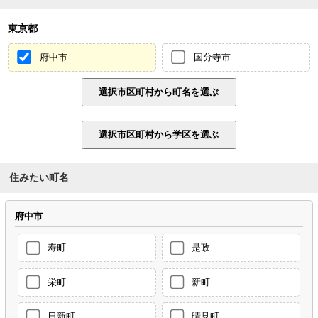
東京都
府中市
国分寺市
住みたい町名
府中市
寿町
是政
栄町
新町
日新町
晴見町