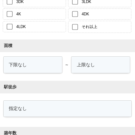
3DK
3LDK
4K
4DK
4LDK
それ以上
面積
～
駅徒歩
築年数