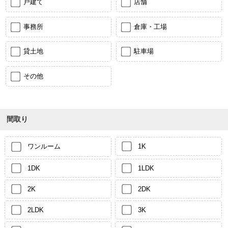
戸建て
店舗
事務所
倉庫・工場
貸土地
駐車場
その他
間取り
ワンルーム
1K
1DK
1LDK
2K
2DK
2LDK
3K