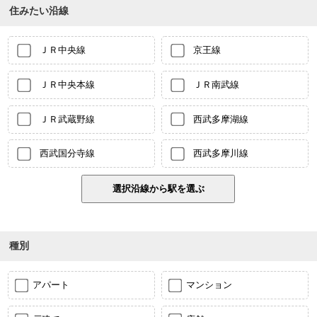
住みたい沿線
ＪＲ中央線
京王線
ＪＲ中央本線
ＪＲ南武線
ＪＲ武蔵野線
西武多摩湖線
西武国分寺線
西武多摩川線
種別
アパート
マンション