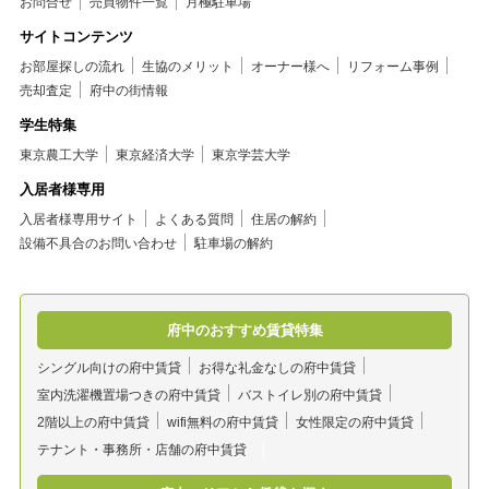
お問合せ
売買物件一覧
月極駐車場
サイトコンテンツ
お部屋探しの流れ
生協のメリット
オーナー様へ
リフォーム事例
売却査定
府中の街情報
学生特集
東京農工大学
東京経済大学
東京学芸大学
入居者様専用
入居者様専用サイト
よくある質問
住居の解約
設備不具合のお問い合わせ
駐車場の解約
府中のおすすめ賃貸特集
シングル向けの府中賃貸
お得な礼金なしの府中賃貸
室内洗濯機置場つきの府中賃貸
バストイレ別の府中賃貸
2階以上の府中賃貸
wifi無料の府中賃貸
女性限定の府中賃貸
テナント・事務所・店舗の府中賃貸