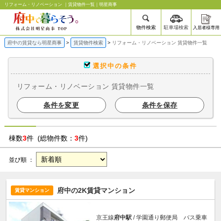
リフォーム・リノベーション ｜賃貸物件一覧｜明星商事
物件検索
駐車場検索
入居者様専用
府中の賃貸なら明星商事
賃貸物件検索
リフォーム・リノベーション 賃貸物件一覧
選択中の条件
リフォーム・リノベーション 賃貸物件一覧
条件を変更
条件を保存
棟数
3
件 (総物件数：
3
件)
並び順 ：
府中の2K賃貸マンション
賃貸マンション
京王線
府中駅
/ 学園通り郵便局 バス乗車