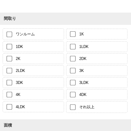
間取り
ワンルーム
1K
1DK
1LDK
2K
2DK
2LDK
3K
3DK
3LDK
4K
4DK
4LDK
それ以上
面積