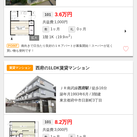
3.6万円
101
1,000円
1ヶ月
0ヶ月
敷
礼
2
1階
1K（19.9ｍ
）
南向きで日当たり良好の１Ｋアパートが募集開始！スーパーが近く
買い物も便利です！
西府の1LDK賃貸マンション
賃貸マンション
ＪＲ南武線
西府駅
/ 徒歩16分
築年月1993年6月 / 3階建
東京都府中市日新町3丁目
8.2万円
101
3,000円
1ヶ月
1ヶ月
敷
礼