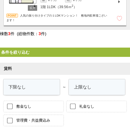
2
1階
1LDK（39.56ｍ
）
人気の振り分けタイプの１LDKマンション！ 敷地内駐車場ござい
ます！
棟数
3
件 (総物件数：
3
件)
条件を絞り込む
賃料
～
敷金なし
礼金なし
管理費・共益費込み