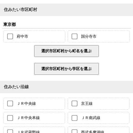
住みたい市区町村
東京都
府中市
国分寺市
住みたい沿線
ＪＲ中央線
京王線
ＪＲ中央本線
ＪＲ南武線
ＪＲ武蔵野線
西武多摩湖線