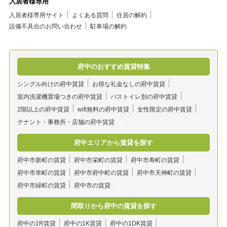
入居者様専用
入居者様専用サイト
よくある質問
住居の解約
設備不具合のお問い合わせ
駐車場の解約
府中のおすすめ賃貸特集
シングル向けの府中賃貸
お得な礼金なしの府中賃貸
室内洗濯機置場つきの府中賃貸
バストイレ別の府中賃貸
2階以上の府中賃貸
wifi無料の府中賃貸
女性限定の府中賃貸
テナント・事務所・店舗の府中賃貸
府中エリアから賃貸を探す
府中市新町の賃貸
府中市栄町の賃貸
府中市寿町の賃貸
府中市幸町の賃貸
府中市府中町の賃貸
府中市天神町の賃貸
府中市緑町の賃貸
府中市の賃貸
間取りから府中の賃貸を探す
府中の1R賃貸
府中の1K賃貸
府中の1DK賃貸