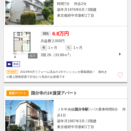
時間7分 停歩2分
築年月1976年6月 / 3階建
東京都府中市新町1丁目
6.8万円
301
2,000円
1ヶ月
1ヶ月
敷
礼
2
3階
2K（33.88ｍ
）
動画
2023年6月リフォーム済みの２Kマンションが募集開始！ 南向き
の最上階角部屋で日当たり良好のお部屋です
国分寺の1K賃貸アパート
賃貸アパート
ＪＲ中央線
国分寺駅
/ バス乗車時間8分 停
歩1分
築年月1987年3月 / 2階建
東京都府中市新町1丁目