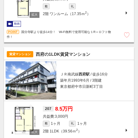
敷
礼
2
2階
ワンルーム（17.35ｍ
）
動画
国分寺駅より徒歩14分！ Wi-Fi無料で使用可能な１R＋ロフト物
件！
西府の1LDK賃貸マンション
賃貸マンション
ＪＲ南武線
西府駅
/ 徒歩16分
築年月1993年6月 / 3階建
東京都府中市日新町3丁目
8.5万円
207
3,000円
1ヶ月
1ヶ月
敷
礼
2
2階
1LDK（39.56ｍ
）