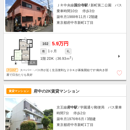
ＪＲ中央線
国分寺駅
/ 新町第二公園 バス
乗車時間10分 停歩3分
築年月1988年11月 / 2階建
東京都府中市新町1丁目
5.9万円
102
1ヶ月
敷
礼
2
1階
2DK（36.93ｍ
）
スーパー・バス停が近く生活便利な２ＤＫが募集開始です!南向き部
屋で日当たりも良好
府中の2K賃貸マンション
賃貸マンション
京王線
府中駅
/ 学園通り郵便局 バス乗車
時間7分 停歩2分
築年月1976年6月 / 3階建
東京都府中市新町1丁目