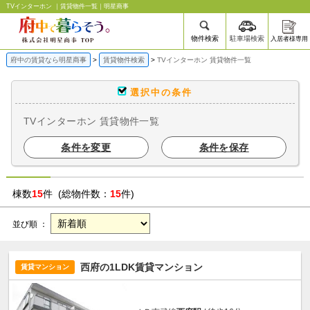
TVインターホン ｜賃貸物件一覧｜明星商事
物件検索
駐車場検索
入居者様専用
府中の賃貸なら明星商事
賃貸物件検索
TVインターホン 賃貸物件一覧
選択中の条件
TVインターホン 賃貸物件一覧
条件を変更
条件を保存
棟数
15
件 (総物件数：
15
件)
並び順 ：
西府の1LDK賃貸マンション
賃貸マンション