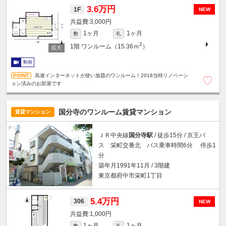
3.6万円
1F
NEW
3,000円
1ヶ月
1ヶ月
敷
礼
2
1階
ワンルーム（15.36ｍ
）
動画
高速インターネットが使い放題のワンルーム！2018当時リノベーシ
ョン済みのお部屋です
国分寺のワンルーム賃貸マンション
賃貸マンション
ＪＲ中央線
国分寺駅
/ 徒歩15分 / 京王バ
ス 栄町交番北 バス乗車時間6分 停歩1
分
築年月1991年11月 / 3階建
東京都府中市栄町1丁目
5.4万円
306
NEW
1,000円
1ヶ月
1ヶ月
敷
礼