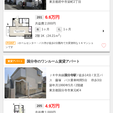
東京都府中市栄町2丁目
6.6万円
201
2,000円
1ヶ月
1ヶ月
敷
礼
2
2階
1K（24.21ｍ
）
♪ホームセンター・バス停が徒歩2分圏内で大変便利な１Ｋマンショ
ンです
国分寺のワンルーム賃貸アパート
賃貸アパート
ＪＲ中央線
国分寺駅
/ 徒歩14分 / 京王バ
ス 藤塚 バス乗車時間5分 停歩3分
築年月1990年5月 / 2階建
東京都国分寺市東元町4
4.9万円
205
1,000円