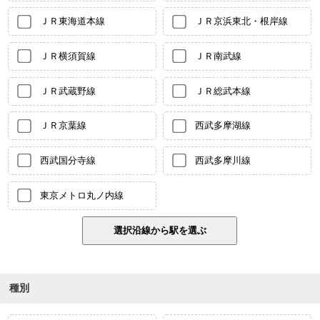
ＪＲ東海道本線
ＪＲ京浜東北・根岸線
ＪＲ横須賀線
ＪＲ南武線
ＪＲ武蔵野線
ＪＲ総武本線
ＪＲ京葉線
西武多摩湖線
西武国分寺線
西武多摩川線
東京メトロ丸ノ内線
種別