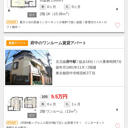
1,000円
0ヶ月
0ヶ月
敷
礼
2
2階
1K（15.39ｍ
）
最大１Gの高速インターネットが無料で使い放題！家電付の１K＋ロ
フト物件！
府中のワンルーム賃貸アパート
賃貸アパート
京王線
府中駅
/ 徒歩18分 / バス乗車時間7分
築年月1981年11月 / 2階建
東京都府中市晴見町3丁目
5.5万円
205
0ヶ月
1ヶ月
敷
礼
2
2階
ワンルーム（13ｍ
）
♪洋室6帖＋グルニエ部分5帖で広いお部屋です！ インターネット
無料(1ギガ相当）