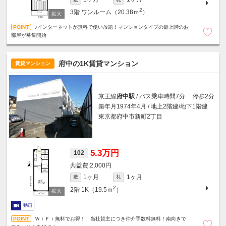
2
3階
ワンルーム（20.38ｍ
）
♪インターネットが無料で使い放題！マンションタイプの最上階のお
部屋が募集開始
府中の1K賃貸マンション
賃貸マンション
京王線
府中駅
/ バス乗車時間7分 停歩2分
築年月1974年4月 / 地上2階建/地下1階建
東京都府中市新町2丁目
5.3万円
102
2,000円
1ヶ月
1ヶ月
敷
礼
2
2階
1K（19.5ｍ
）
動画
ＷｉＦｉ無料でお得！ 当社貸主につき仲介手数料無料！南向きで