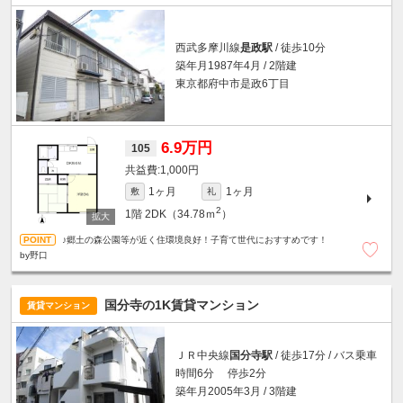
西武多摩川線
是政駅
/ 徒歩10分
築年月1987年4月 / 2階建
東京都府中市是政6丁目
6.9万円
105
1,000円
1ヶ月
1ヶ月
敷
礼
2
1階
2DK（34.78ｍ
）
♪郷土の森公園等が近く住環境良好！子育て世代におすすめです！
by野口
国分寺の1K賃貸マンション
賃貸マンション
ＪＲ中央線
国分寺駅
/ 徒歩17分 / バス乗車
時間6分 停歩2分
築年月2005年3月 / 3階建