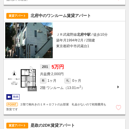
北府中のワンルーム賃貸アパート
賃貸アパート
ＪＲ武蔵野線
北府中駅
/ 徒歩10分
築年月1994年2月 / 2階建
東京都府中市武蔵台1
5万円
201
2,000円
1ヶ月
0ヶ月
敷
礼
2
2階
ワンルーム（13.01ｍ
）
動画
２階で南向きの１Ｒ＋ロフトのお部屋 礼金がないので初期費用も
割安です
是政の2DK賃貸アパート
賃貸アパート