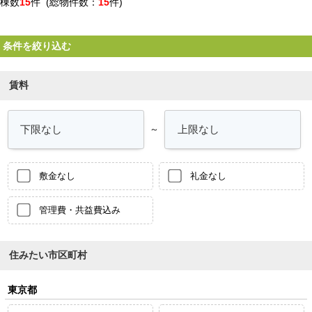
棟数
15
件 (総物件数：
15
件)
条件を絞り込む
賃料
～
敷金なし
礼金なし
管理費・共益費込み
住みたい市区町村
東京都