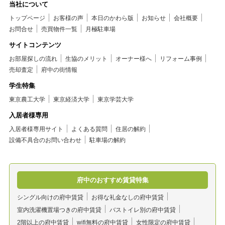
当社について
トップページ
お客様の声
本日のかわら版
お知らせ
会社概要
お問合せ
売買物件一覧
月極駐車場
サイトコンテンツ
お部屋探しの流れ
生協のメリット
オーナー様へ
リフォーム事例
売却査定
府中の街情報
学生特集
東京農工大学
東京経済大学
東京学芸大学
入居者様専用
入居者様専用サイト
よくある質問
住居の解約
設備不具合のお問い合わせ
駐車場の解約
府中のおすすめ賃貸特集
シングル向けの府中賃貸
お得な礼金なしの府中賃貸
室内洗濯機置場つきの府中賃貸
バストイレ別の府中賃貸
2階以上の府中賃貸
wifi無料の府中賃貸
女性限定の府中賃貸