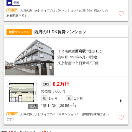
動画
人気の振り分けタイプの１LDKマンション！約39.56㎡でゆとりの
ある間取りです
西府の1LDK賃貸マンション
賃貸マンション
ＪＲ南武線
西府駅
/ 徒歩16分
築年月1993年6月 / 3階建
東京都府中市日新町3丁目
8.2万円
101
3,000円
1ヶ月
1ヶ月
敷
礼
2
1階
1LDK（39.56ｍ
）
人気の振り分けタイプの１LDKマンション！ 敷地内駐車場ござい
ます！