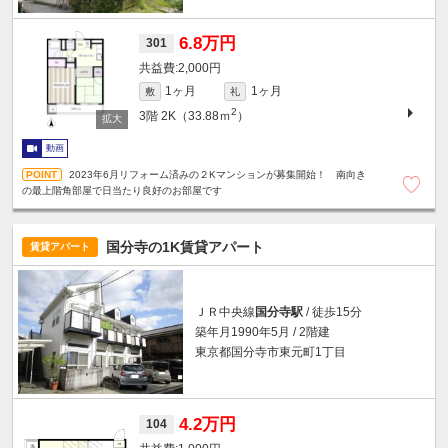
6.8万円
301
2,000円
1ヶ月
1ヶ月
敷
礼
2
3階
2K（33.88ｍ
）
動画
2023年6月リフォーム済みの２Kマンションが募集開始！ 南向き
の最上階角部屋で日当たり良好のお部屋です
国分寺の1K賃貸アパート
賃貸アパート
ＪＲ中央線
国分寺駅
/ 徒歩15分
築年月1990年5月 / 2階建
東京都国分寺市東元町1丁目
4.2万円
104