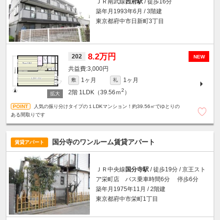
ＪＲ南武線
西府駅
/ 徒歩16分
築年月1993年6月 / 3階建
東京都府中市日新町3丁目
8.2万円
202
NEW
3,000円
1ヶ月
1ヶ月
敷
礼
2
2階
1LDK（39.56ｍ
）
人気の振り分けタイプの１LDKマンション！約39.56㎡でゆとりの
ある間取りです
国分寺のワンルーム賃貸アパート
賃貸アパート
ＪＲ中央線
国分寺駅
/ 徒歩19分 / 京王スト
ア栄町店 バス乗車時間6分 停歩6分
築年月1975年11月 / 2階建
東京都府中市栄町1丁目