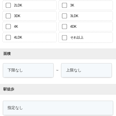
2LDK
3K
3DK
3LDK
4K
4DK
4LDK
それ以上
面積
～
駅徒歩