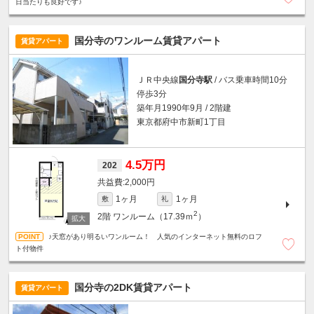
日当たりも良好です♪
国分寺のワンルーム賃貸アパート
賃貸アパート
ＪＲ中央線
国分寺駅
/ バス乗車時間10分
停歩3分
築年月1990年9月 / 2階建
東京都府中市新町1丁目
4.5万円
202
2,000円
1ヶ月
1ヶ月
敷
礼
2
2階
ワンルーム（17.39ｍ
）
♪天窓があり明るいワンルーム！ 人気のインターネット無料のロフ
ト付物件
国分寺の2DK賃貸アパート
賃貸アパート