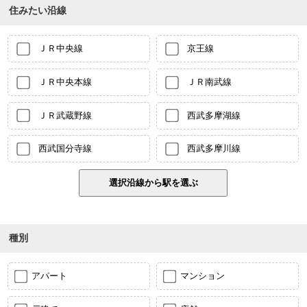
住みたい沿線
ＪＲ中央線
京王線
ＪＲ中央本線
ＪＲ南武線
ＪＲ武蔵野線
西武多摩湖線
西武国分寺線
西武多摩川線
種別
アパート
マンション