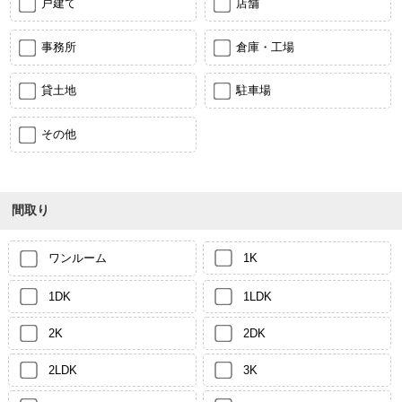
戸建て
店舗
事務所
倉庫・工場
貸土地
駐車場
その他
間取り
ワンルーム
1K
1DK
1LDK
2K
2DK
2LDK
3K