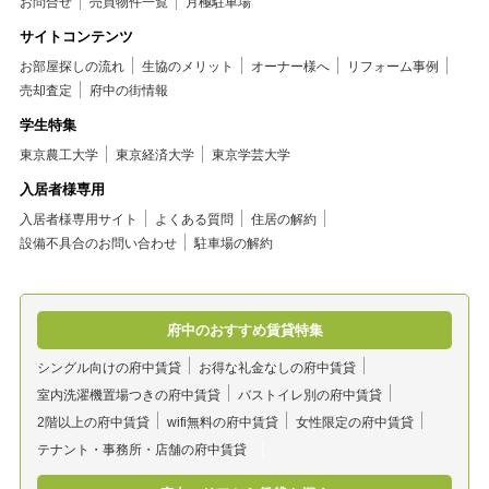
お問合せ
売買物件一覧
月極駐車場
サイトコンテンツ
お部屋探しの流れ
生協のメリット
オーナー様へ
リフォーム事例
売却査定
府中の街情報
学生特集
東京農工大学
東京経済大学
東京学芸大学
入居者様専用
入居者様専用サイト
よくある質問
住居の解約
設備不具合のお問い合わせ
駐車場の解約
府中のおすすめ賃貸特集
シングル向けの府中賃貸
お得な礼金なしの府中賃貸
室内洗濯機置場つきの府中賃貸
バストイレ別の府中賃貸
2階以上の府中賃貸
wifi無料の府中賃貸
女性限定の府中賃貸
テナント・事務所・店舗の府中賃貸