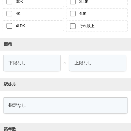
3DK
3LDK
4K
4DK
4LDK
それ以上
面積
～
駅徒歩
築年数