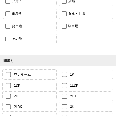
戸建て
店舗
事務所
倉庫・工場
貸土地
駐車場
その他
間取り
ワンルーム
1K
1DK
1LDK
2K
2DK
2LDK
3K