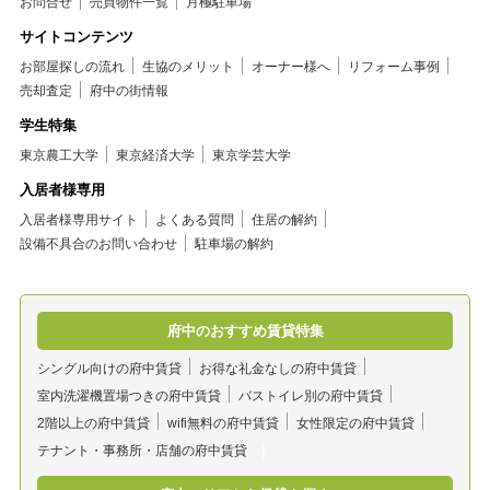
お問合せ
売買物件一覧
月極駐車場
サイトコンテンツ
お部屋探しの流れ
生協のメリット
オーナー様へ
リフォーム事例
売却査定
府中の街情報
学生特集
東京農工大学
東京経済大学
東京学芸大学
入居者様専用
入居者様専用サイト
よくある質問
住居の解約
設備不具合のお問い合わせ
駐車場の解約
府中のおすすめ賃貸特集
シングル向けの府中賃貸
お得な礼金なしの府中賃貸
室内洗濯機置場つきの府中賃貸
バストイレ別の府中賃貸
2階以上の府中賃貸
wifi無料の府中賃貸
女性限定の府中賃貸
テナント・事務所・店舗の府中賃貸