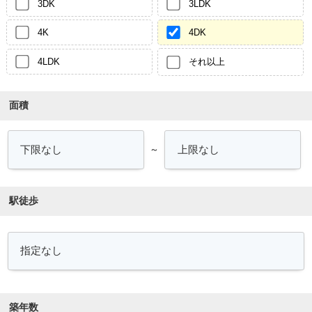
3DK
3LDK
4K
4DK
4LDK
それ以上
面積
～
駅徒歩
築年数