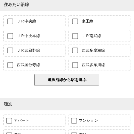
住みたい沿線
ＪＲ中央線
京王線
ＪＲ中央本線
ＪＲ南武線
ＪＲ武蔵野線
西武多摩湖線
西武国分寺線
西武多摩川線
種別
アパート
マンション