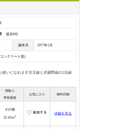
目
駅
徒歩6分
築年月
1977年1月
鉄筋コンクリート造)
お使いになれます京王線と武蔵野線の2沿線
間取り
お気に入り
物件詳細
専有面積
その他
詳細を見る
2
32.16ｍ