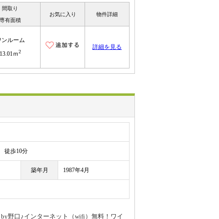
間取り
お気に入り
物件詳細
専有面積
ワンルーム
詳細を見る
2
13.01ｍ
徒歩10分
築年月
1987年4月
y野口♪インターネット（wifi）無料！ワイ