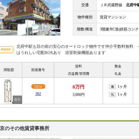
交通
ＪＲ武蔵野線
北府中
物件種別
賃貸マンション
階数/構造
3階建/RC造(鉄筋コン
北府中駅も目の前の安心のオートロック物件です仲介手数料無料 
はうれしい宅配BOXあり 浴室乾燥機能あります
賃料
敷金
間取図
部屋番号
共益費/管理費
礼金
8万円
1ヶ月
NEW
敷
302
1ヶ月
3,000円
礼
京のその他賃貸事務所