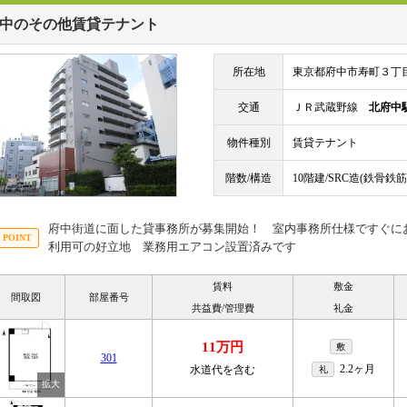
中のその他賃貸テナント
所在地
東京都府中市寿町３丁
交通
ＪＲ武蔵野線
北府中
物件種別
賃貸テナント
階数/構造
10階建/SRC造(鉄骨
府中街道に面した貸事務所が募集開始！ 室内事務所仕様ですぐに
利用可の好立地 業務用エアコン設置済みです
賃料
敷金
間取図
部屋番号
共益費/管理費
礼金
11万円
敷
301
2.2ヶ月
水道代を含む
礼