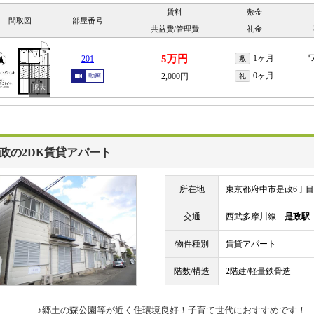
賃料
敷金
間取図
部屋番号
共益費/管理費
礼金
5万円
1ヶ月
201
敷
0ヶ月
2,000円
動画
礼
政の2DK賃貸アパート
所在地
東京都府中市是政6丁目
交通
西武多摩川線
是政駅
物件種別
賃貸アパート
階数/構造
2階建/軽量鉄骨造
♪郷土の森公園等が近く住環境良好！子育て世代におすすめです！ b