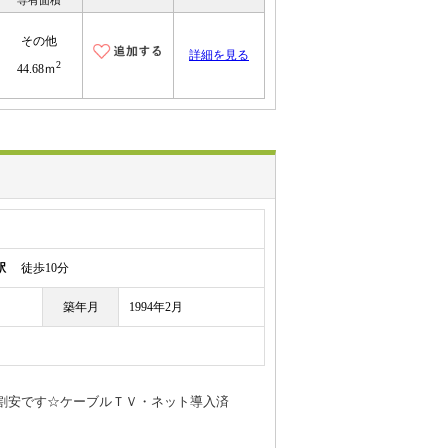
専有面積
その他
詳細を見る
2
44.68ｍ
駅
徒歩10分
築年月
1994年2月
割安です☆ケーブルＴＶ・ネット導入済