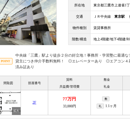
所在地
東京都三鷹市上連雀1
交通
ＪＲ中央線
東京駅
徒
物件種別
賃貸事務所
階数/構造
地上4階建/地下4階建/
中央線「三鷹」駅より徒歩２分の好立地！事務所・学習塾に最適な
貸主につき仲介手数料無料！ ◎エレベーターあり ◎エアコン４
済み証あり
賃料
敷金
間取図
部屋番号
共益費/管理費
礼金
77万円
敷
2F
1.1ヶ月
33,000円
礼