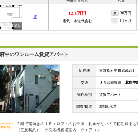
共益費/管理費
礼金
12.1万円
36万円
敷
1F
1.1ヶ月
電気・水道代含む
礼
府中のワンルーム賃貸アパート
所在地
東京都府中市武蔵台1
交通
ＪＲ武蔵野線
北府中
物件種別
賃貸アパート
階数/構造
2階建/木造
２階で南向きの１Ｒ＋ロフトのお部屋 礼金がないので初期費用も
（任意契約） ☆洗濯機置場室内 ☆エアコン