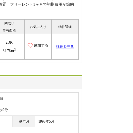
置 フリーレント1ヶ月で初期費用が節約
間取り
お気に入り
物件詳細
専有面積
2DK
詳細を見る
2
34.78ｍ
丁目
2分
築年月
1993年5月