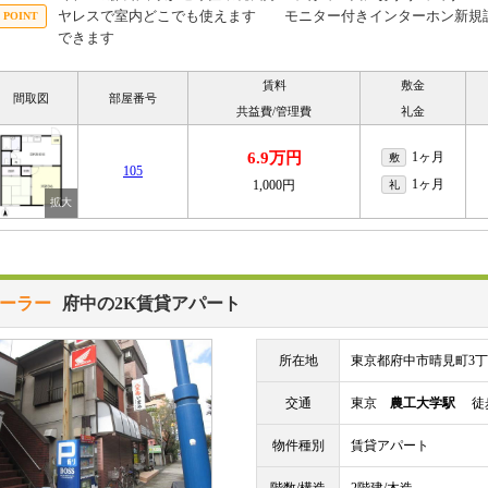
ヤレスで室内どこでも使えます モニター付きインターホン新規設
できます
賃料
敷金
間取図
部屋番号
共益費/管理費
礼金
6.9万円
1ヶ月
敷
105
1ヶ月
1,000円
礼
ーラー
府中の2K賃貸アパート
所在地
東京都府中市晴見町3
交通
東京
農工大学駅
徒歩
物件種別
賃貸アパート