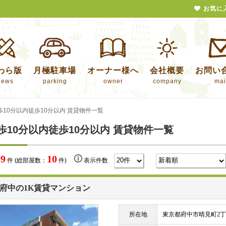
お気に
わら版
月極駐車場
オーナー様へ
会社概要
お問い
news
parking
owner
company
mai
歩10分以内徒歩10分以内 賃貸物件一覧
歩10分以内徒歩10分以内 賃貸物件一覧
9
10
数
件 (総部屋数：
件)
表示件数
府中の1K賃貸マンション
所在地
東京都府中市晴見町2