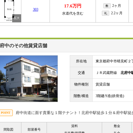
17.6万円
2ヶ月
敷
303
2.2ヶ月
水道代を含む
礼
府中のその他賃貸店舗
所在地
東京都府中市晴見町２
交通
ＪＲ武蔵野線
北府中
物件種別
賃貸店舗
階数/構造
3階建/S造(鉄骨造)
府中街道に面す貴重な１階テナント！北府中駅徒歩１分＆府中駅徒歩
賃料
敷金
間取図
部屋番号