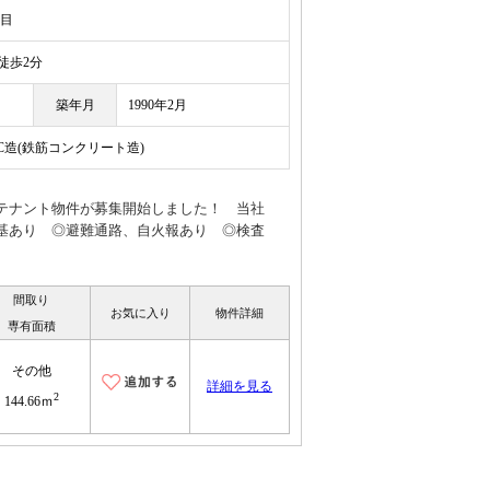
丁目
歩2分
築年月
1990年2月
RC造(鉄筋コンクリート造)
テナント物件が募集開始しました！ 当社
基あり ◎避難通路、自火報あり ◎検査
間取り
お気に入り
物件詳細
専有面積
その他
詳細を見る
2
144.66ｍ