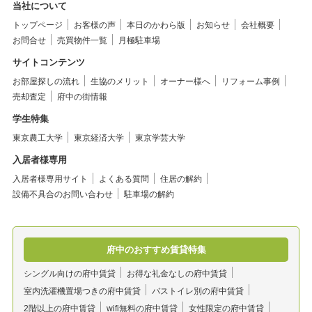
当社について
トップページ
お客様の声
本日のかわら版
お知らせ
会社概要
お問合せ
売買物件一覧
月極駐車場
サイトコンテンツ
お部屋探しの流れ
生協のメリット
オーナー様へ
リフォーム事例
売却査定
府中の街情報
学生特集
東京農工大学
東京経済大学
東京学芸大学
入居者様専用
入居者様専用サイト
よくある質問
住居の解約
設備不具合のお問い合わせ
駐車場の解約
府中のおすすめ賃貸特集
シングル向けの府中賃貸
お得な礼金なしの府中賃貸
室内洗濯機置場つきの府中賃貸
バストイレ別の府中賃貸
2階以上の府中賃貸
wifi無料の府中賃貸
女性限定の府中賃貸