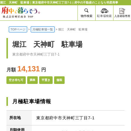
堀江 天神町 駐車場｜東京都府中市天神町三丁目7-1 | 府中の不動産のことなら明星商事
物件検索
駐車場検索
入居者様専用
TOPページ
>
月極駐車場一覧
>
堀江 天神町 駐車場
堀江 天神町 駐車場
東京都府中市天神町三丁目7-1
14,131
月額
円
空き待ち可
満車
平置き
舗装
月極駐車場情報
所在地
東京都府中市天神町三丁目7-1
月額使用