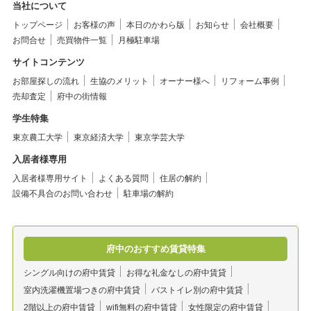
当社について
トップページ
お客様の声
本日のかわら版
お知らせ
会社概要
お問合せ
売買物件一覧
月極駐車場
サイトコンテンツ
お部屋探しの流れ
生協のメリット
オーナー様へ
リフォーム事例
売却査定
府中の街情報
学生特集
東京農工大学
東京経済大学
東京学芸大学
入居者様専用
入居者様専用サイト
よくある質問
住居の解約
設備不具合のお問い合わせ
駐車場の解約
府中のおすすめ賃貸特集
シングル向けの府中賃貸
お得な礼金なしの府中賃貸
室内洗濯機置場つきの府中賃貸
バストイレ別の府中賃貸
2階以上の府中賃貸
wifi無料の府中賃貸
女性限定の府中賃貸