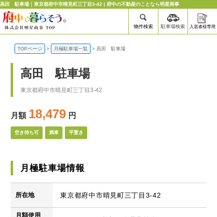
高田 駐車場｜東京都府中市晴見町三丁目3-42 | 府中の不動産のことなら明星商事
物件検索
駐車場検索
入居者様専用
TOPページ
>
月極駐車場一覧
>
高田 駐車場
高田 駐車場
東京都府中市晴見町三丁目3-42
18,479
月額
円
空き待ち可
満車
平置き
月極駐車場情報
所在地
東京都府中市晴見町三丁目3-42
月額使用