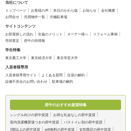
当社について
トップページ
お客様の声
本日のかわら版
お知らせ
会社概要
お問合せ
売買物件一覧
月極駐車場
サイトコンテンツ
お部屋探しの流れ
生協のメリット
オーナー様へ
リフォーム事例
売却査定
府中の街情報
学生特集
東京農工大学
東京経済大学
東京学芸大学
入居者様専用
入居者様専用サイト
よくある質問
住居の解約
設備不具合のお問い合わせ
駐車場の解約
府中のおすすめ賃貸特集
シングル向けの府中賃貸
お得な礼金なしの府中賃貸
室内洗濯機置場つきの府中賃貸
バストイレ別の府中賃貸
2階以上の府中賃貸
wifi無料の府中賃貸
女性限定の府中賃貸