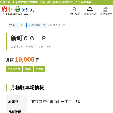
新町６６ Ｐ｜東京都府中市新町一丁目1-66 | 府中の不動産のことなら明星商事
物件検索
駐車場検索
入居者様専用
TOPページ
>
月極駐車場一覧
>
新町６６ Ｐ
新町６６ Ｐ
東京都府中市新町一丁目1-66
19,008
月額
円
空き待ち可
満車
平置き
月極駐車場情報
所在地
東京都府中市新町一丁目1-66
月額使用