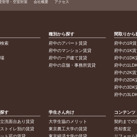
貸管理・空室対策
会社概要
アクセス
索
種別から探す
間取りから
件検索
府中のアパート賃貸
府中の1R
件
府中のマンション賃貸
府中の1K賃
車場
府中の一戸建て賃貸
府中の1DK
府中の店舗・事務所賃貸
府中の1LD
府中の2K賃
府中の2DK
府中の3DK
府中の3LD
ら探す
学生さん向け
コンテンツ
独立洗面台あり賃貸
大学生協のメリット
契約までの
バストイレ別の賃貸
東京農工大学の賃貸
売却査定
ペット可の賃貸
東京経済大学の賃貸
リフォーム