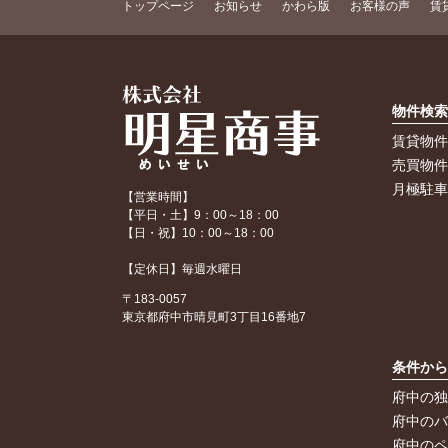
トップページ
お知らせ
かわら版
お客様の声
賃
物件検
賃貸物
売買物
月極駐
【営業時間】
【平日・土】9：00～18：00
【日・祝】10：00～18：00
【定休日】毎週水曜日
〒183-0057
東京都府中市晴見町3丁目16番地7
条件か
府中の
府中の
府中の