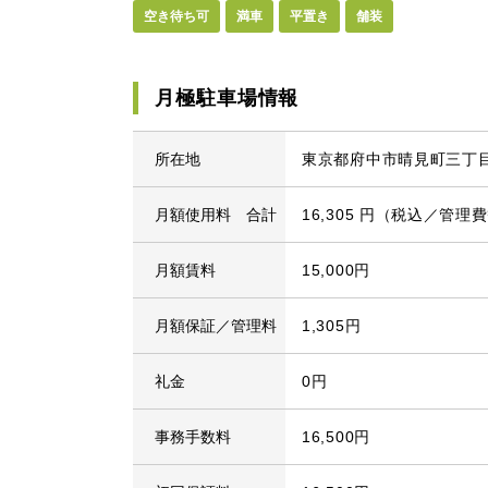
空き待ち可
満車
平置き
舗装
月極駐車場情報
所在地
東京都府中市晴見町三丁目1
月額使用料 合計
16,305 円（税込／管理
月額賃料
15,000円
月額保証／管理料
1,305円
礼金
0円
事務手数料
16,500円