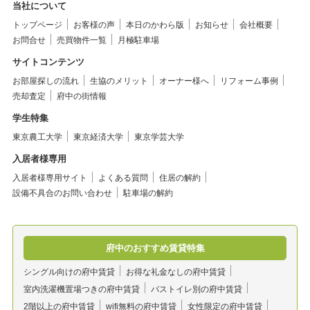
当社について
トップページ
お客様の声
本日のかわら版
お知らせ
会社概要
お問合せ
売買物件一覧
月極駐車場
サイトコンテンツ
お部屋探しの流れ
生協のメリット
オーナー様へ
リフォーム事例
売却査定
府中の街情報
学生特集
東京農工大学
東京経済大学
東京学芸大学
入居者様専用
入居者様専用サイト
よくある質問
住居の解約
設備不具合のお問い合わせ
駐車場の解約
府中のおすすめ賃貸特集
シングル向けの府中賃貸
お得な礼金なしの府中賃貸
室内洗濯機置場つきの府中賃貸
バストイレ別の府中賃貸
2階以上の府中賃貸
wifi無料の府中賃貸
女性限定の府中賃貸