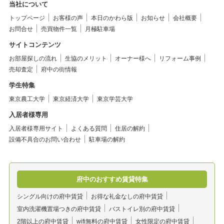
当社について
トップページ
お客様の声
本日のかわら版
お知らせ
会社概要
お問合せ
売買物件一覧
月極駐車場
サイトコンテンツ
お部屋探しの流れ
生協のメリット
オーナー様へ
リフォーム事例
売却査定
府中の街情報
学生特集
東京農工大学
東京経済大学
東京学芸大学
入居者様専用
入居者様専用サイト
よくある質問
住居の解約
設備不具合のお問い合わせ
駐車場の解約
府中のおすすめ賃貸特集
シングル向けの府中賃貸
お得な礼金なしの府中賃貸
室内洗濯機置場つきの府中賃貸
バストイレ別の府中賃貸
2階以上の府中賃貸
wifi無料の府中賃貸
女性限定の府中賃貸