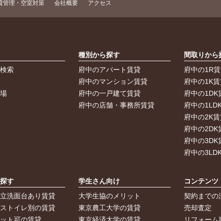
貸管理・空室対策
会社概要
アクセス
索
種別から探す
間取りから
件検索
府中のアパート賃貸
府中の1R
件
府中のマンション賃貸
府中の1K賃
車場
府中の一戸建て賃貸
府中の1DK
府中の店舗・事務所賃貸
府中の1LD
府中の2K賃
府中の2DK
府中の3DK
府中の3LD
ら探す
学生さん向け
コンテンツ
独立洗面台あり賃貸
大学生協のメリット
契約までの
バストイレ別の賃貸
東京農工大学の賃貸
売却査定
ペット可の賃貸
東京経済大学の賃貸
リフォーム