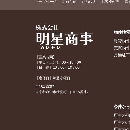
トップページ
お知らせ
かわら版
お客様の声
賃
物件検
賃貸物
売買物
月極駐
【営業時間】
【平日・土】9：00～18：00
【日・祝】10：00～18：00
【定休日】毎週水曜日
〒183-0057
東京都府中市晴見町3丁目16番地7
条件か
府中の
府中の
府中の