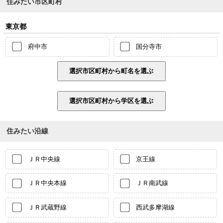
住みたい市区町村
東京都
府中市
国分寺市
住みたい沿線
ＪＲ中央線
京王線
ＪＲ中央本線
ＪＲ南武線
ＪＲ武蔵野線
西武多摩湖線