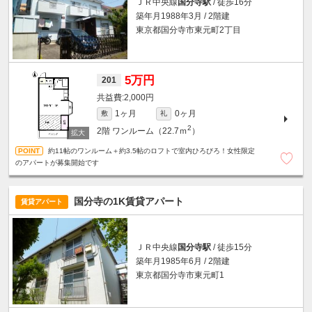
ＪＲ中央線
国分寺駅
/ 徒歩16分
築年月1988年3月 / 2階建
東京都国分寺市東元町2丁目
5万円
201
2,000円
1ヶ月
0ヶ月
敷
礼
2
2階
ワンルーム（22.7ｍ
）
約11帖のワンルーム＋約3.5帖のロフトで室内ひろびろ！女性限定
のアパートが募集開始です
国分寺の1K賃貸アパート
賃貸アパート
ＪＲ中央線
国分寺駅
/ 徒歩15分
築年月1985年6月 / 2階建
東京都国分寺市東元町1