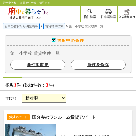
第一小学校 ｜賃貸物件一覧｜明星商事
物件検索
駐車場検索
入居者様専用
府中の賃貸なら明星商事
賃貸物件検索
第一小学校 賃貸物件一覧
選択中の条件
第一小学校 賃貸物件一覧
条件を変更
条件を保存
棟数
3
件 (総物件数：
3
件)
並び順 ：
国分寺のワンルーム賃貸アパート
賃貸アパート