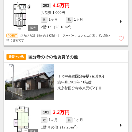
4.5万円
203
1,000円
1ヶ月
1ヶ月
敷
礼
2
2階
1K（23.18ｍ
）
ひろびろ23.18㎡の１K物件！ スーパー、コンビニが近くてお買い
物に便利です
国分寺のその他賃貸その他
賃貸その他
ＪＲ中央線
国分寺駅
/ 徒歩9分
築年月1962年 / 1階建
東京都国分寺市東元町2丁目
3.3万円
101
1ヶ月
1ヶ月
敷
礼
2
1階
その他（17.25ｍ
）