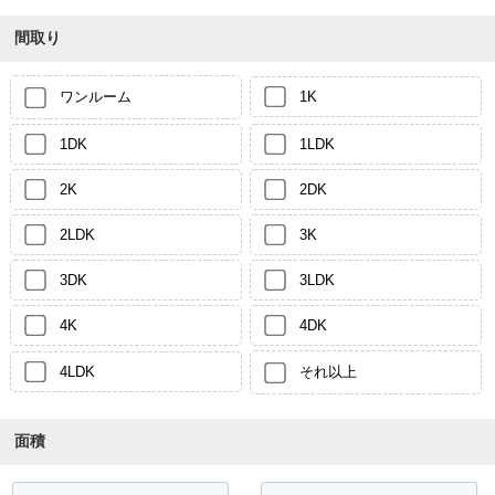
間取り
ワンルーム
1K
1DK
1LDK
2K
2DK
2LDK
3K
3DK
3LDK
4K
4DK
4LDK
それ以上
面積