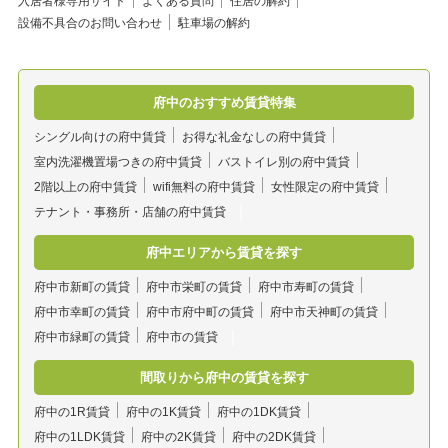
入居者様専用サイト
よくある質問
住居の解約
設備不具合のお問い合わせ
駐車場の解約
府中のおすすめ賃貸特集
シングル向けの府中賃貸
お得な礼金なしの府中賃貸
室内洗濯機置場つきの府中賃貸
バストイレ別の府中賃貸
2階以上の府中賃貸
wifi無料の府中賃貸
女性限定の府中賃貸
テナント・事務所・店舗の府中賃貸
府中エリアから賃貸を探す
府中市新町の賃貸
府中市栄町の賃貸
府中市寿町の賃貸
府中市幸町の賃貸
府中市府中町の賃貸
府中市天神町の賃貸
府中市緑町の賃貸
府中市の賃貸
間取りから府中の賃貸を探す
府中の1R賃貸
府中の1K賃貸
府中の1DK賃貸
府中の1LDK賃貸
府中の2K賃貸
府中の2DK賃貸