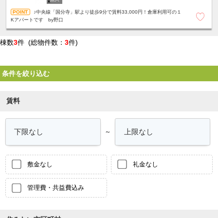
♪中央線「国分寺」駅より徒歩9分で賃料33,000円！倉庫利用可の１
Kアパートです by野口
棟数
3
件 (総物件数：
3
件)
条件を絞り込む
賃料
～
敷金なし
礼金なし
管理費・共益費込み