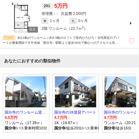
5万円
201
-
2,000円
1ヶ月
0ヶ月
敷
礼
2
2階
ワンルーム（22.7ｍ
）
約11帖のワンルーム＋約3.5帖のロフトで室内ひろびろ！女性限定のアパ
ートが募集開始です中央線「国分寺」駅駅より徒歩16分で都心へのアクセスも良好
です 礼金なしで初期費用がお得
あなたにおすすめの類似物件
国分寺のワンルーム賃貸アパート
国分寺の1K賃貸アパート
4.5万円
4.7万円
4.7万円
ワンルーム（17.39㎡）
1K（19.87㎡）
ワンルーム（20.21
国分寺
/バス乗車時間10分 停歩3分
国分寺
/徒歩20分/バス乗車時間10分 停歩3分
国分寺
/徒歩16分