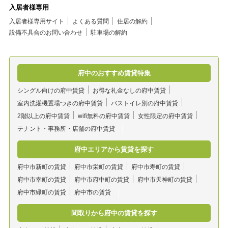
入居者様専用
入居者様専用サイト
よくある質問
住居の解約
設備不具合のお問い合わせ
駐車場の解約
府中のおすすめ賃貸特集
シングル向けの府中賃貸
お得な礼金なしの府中賃貸
室内洗濯機置場つきの府中賃貸
バストイレ別の府中賃貸
2階以上の府中賃貸
wifi無料の府中賃貸
女性限定の府中賃貸
テナント・事務所・店舗の府中賃貸
府中エリアから賃貸を探す
府中市新町の賃貸
府中市栄町の賃貸
府中市寿町の賃貸
府中市幸町の賃貸
府中市府中町の賃貸
府中市天神町の賃貸
府中市緑町の賃貸
府中市の賃貸
間取りから府中の賃貸を探す