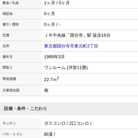
1ヶ月 / 0ヶ月
敷金 / 礼金
0ヶ月
保証金
0ヶ月 / -
敷引 / 償却
ＪＲ中央線「国分寺」駅 徒歩16分
交通
東京都国分寺市東元町2丁目
住所
1988年3月
築年月
ワンルーム (洋室11畳)
間取り
2
22.7ｍ
専有面積
南
主要採光面
設備・条件・こだわり
ガスコンロ / 2口コンロ /
キッチン
給湯 /
バス・トイレ