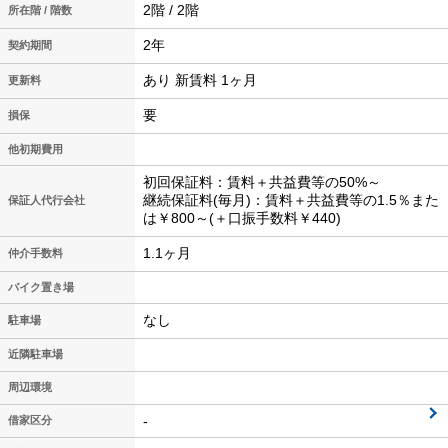
2階 / 2階
所在階 / 階数
2年
契約期間
あり 新賃料 1ヶ月
更新料
要
損保
他初期費用
初回保証料：賃料＋共益費等の50%～
継続保証料(毎月)：賃料＋共益費等の1.5％また
保証人代行会社
は￥800～(＋口振手数料￥440)
1.1ヶ月
仲介手数料
バイク置き場
なし
駐車場
近隣駐車場
周辺環境
-
借家区分