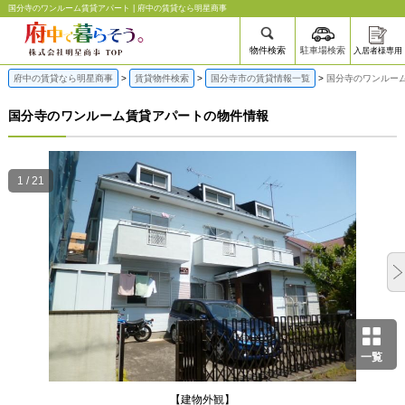
国分寺のワンルーム賃貸アパート | 府中の賃貸なら明星商事
物件検索
駐車場検索
入居者様専用
府中の賃貸なら明星商事
賃貸物件検索
国分寺市の賃貸情報一覧
国分寺のワンルー
国分寺のワンルーム賃貸アパートの物件情報
1 / 21
一覧
【建物外観】