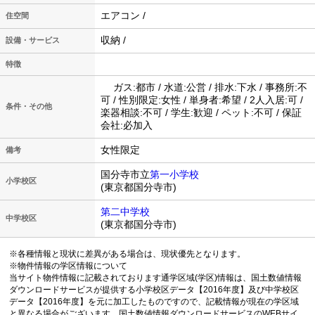
エアコン /
住空間
収納 /
設備・サービス
特徴
ガス:都市 / 水道:公営 / 排水:下水 / 事務所:不
可 / 性別限定:女性 / 単身者:希望 / 2人入居:可 /
条件・その他
楽器相談:不可 / 学生:歓迎 / ペット:不可 / 保証
会社:必加入
女性限定
備考
国分寺市立
第一小学校
小学校区
(東京都国分寺市)
第二中学校
中学校区
(東京都国分寺市)
※各種情報と現状に差異がある場合は、現状優先となります。
※物件情報の学区情報について
当サイト物件情報に記載されております通学区域(学区)情報は、国土数値情報
ダウンロードサービスが提供する小学校区データ【2016年度】及び中学校区
データ【2016年度】を元に加工したものですので、記載情報が現在の学区域
と異なる場合がございます。国土数値情報ダウンロードサービスのWEBサイ