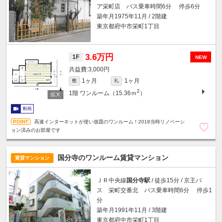
ア栄町店 バス乗車時間6分 停歩6分
築年月1975年11月 / 2階建
東京都府中市栄町1丁目
3.6万円
1F
NEW
3,000円
1ヶ月
1ヶ月
敷
礼
2
1階
ワンルーム（15.36ｍ
）
動画
高速インターネットが使い放題のワンルーム！2018当時リノベーシ
ョン済みのお部屋です
国分寺のワンルーム賃貸マンション
賃貸マンション
ＪＲ中央線
国分寺駅
/ 徒歩15分 / 京王バ
ス 栄町交番北 バス乗車時間6分 停歩1
分
築年月1991年11月 / 3階建
東京都府中市栄町1丁目