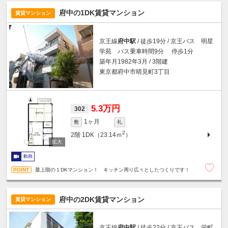
府中の1DK賃貸マンション
賃貸マンション
京王線
府中駅
/ 徒歩19分 / 京王バス 明星
学苑 バス乗車時間9分 停歩1分
築年月1982年3月 / 3階建
東京都府中市晴見町3丁目
5.3万円
302
1ヶ月
敷
礼
2
2階
1DK（23.14ｍ
）
動画
最上階の１DKマンション！ キッチン周り広々としたつくりです！
府中の2DK賃貸マンション
賃貸マンション
京王線
府中駅
/ 徒歩22分 / 京王バス 栄町