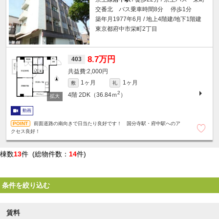
交番北 バス乗車時間8分 停歩1分
築年月1977年6月 / 地上4階建/地下1階建
東京都府中市栄町2丁目
8.7万円
403
2,000円
1ヶ月
1ヶ月
敷
礼
2
4階
2DK（36.84ｍ
）
動画
前面道路の南向きで日当たり良好です！ 国分寺駅・府中駅へのア
クセス良好！
棟数
13
件 (総物件数：
14
件)
条件を絞り込む
賃料