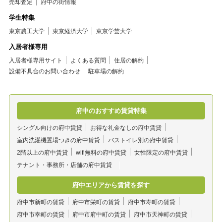
売却査定
府中の街情報
学生特集
東京農工大学
東京経済大学
東京学芸大学
入居者様専用
入居者様専用サイト
よくある質問
住居の解約
設備不具合のお問い合わせ
駐車場の解約
府中のおすすめ賃貸特集
シングル向けの府中賃貸
お得な礼金なしの府中賃貸
室内洗濯機置場つきの府中賃貸
バストイレ別の府中賃貸
2階以上の府中賃貸
wifi無料の府中賃貸
女性限定の府中賃貸
テナント・事務所・店舗の府中賃貸
府中エリアから賃貸を探す
府中市新町の賃貸
府中市栄町の賃貸
府中市寿町の賃貸
府中市幸町の賃貸
府中市府中町の賃貸
府中市天神町の賃貸