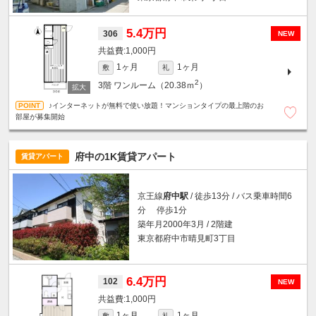
5.4万円
306
NEW
1,000円
1ヶ月
1ヶ月
敷
礼
2
3階
ワンルーム（20.38ｍ
）
♪インターネットが無料で使い放題！マンションタイプの最上階のお
部屋が募集開始
府中の1K賃貸アパート
賃貸アパート
京王線
府中駅
/ 徒歩13分 / バス乗車時間6
分 停歩1分
築年月2000年3月 / 2階建
東京都府中市晴見町3丁目
6.4万円
102
NEW
1,000円
1ヶ月
1ヶ月
敷
礼