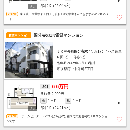
2
2階
2K（23.04ｍ
）
東京農工大農学部正門より徒歩1分で学生さんにおすすめの２Kアパ
ート
国分寺の1K賃貸マンション
賃貸マンション
ＪＲ中央線
国分寺駅
/ 徒歩17分 / バス乗車
時間6分 停歩2分
築年月2005年3月 / 3階建
東京都府中市栄町2丁目
6.6万円
201
2,000円
1ヶ月
1ヶ月
敷
礼
2
2階
1K（24.21ｍ
）
♪ホームセンター・バス停が徒歩2分圏内で大変便利な１Ｋマンショ
ンです