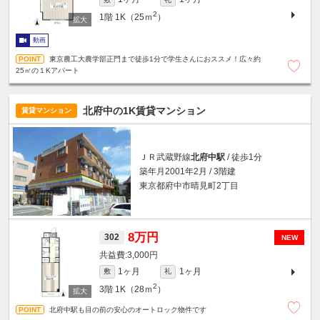
2
1階
1K（25ｍ
）
動画
東京農工大農学部正門まで徒歩1分で学生さんにおススメ！広々約
25㎡の１Kアパート
北府中の1K賃貸マンション
賃貸マンション
ＪＲ武蔵野線
北府中駅
/ 徒歩1分
築年月2001年2月 / 3階建
東京都府中市晴見町2丁目
8万円
302
NEW
3,000円
1ヶ月
1ヶ月
敷
礼
2
3階
1K（28ｍ
）
北府中駅も目の前の安心のオートロック物件です