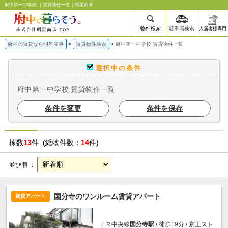
府中第一中学校 ｜賃貸物件一覧｜明星商事
物件検索
駐車場検索
入居者様専用
府中の賃貸なら明星商事
賃貸物件検索
府中第一中学校 賃貸物件一覧
選択中の条件
府中第一中学校 賃貸物件一覧
条件を変更
条件を保存
棟数
13
件 (総物件数：
14
件)
並び順 ：
国分寺のワンルーム賃貸アパート
賃貸アパート
ＪＲ中央線
国分寺駅
/ 徒歩19分 / 京王スト