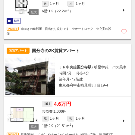
1ヶ月
1ヶ月
敷
礼
2
6階
1K（22.2ｍ
）
動画
南向きの角部屋 日当たり良好です ☆オートロック ☆充実の設
備
国分寺の2K賃貸アパート
賃貸アパート
ＪＲ中央線
国分寺駅
/ 明星学苑 バス乗車
時間7分 停歩4分
築年月- / 2階建
東京都府中市晴見町3丁目19-4
4.6万円
101
1,000円
1ヶ月
1ヶ月
敷
礼
2
1階
2K（21.51ｍ
）
徒歩圏内にコンビニやホームセンターがあり便利な立地 晴見町3丁