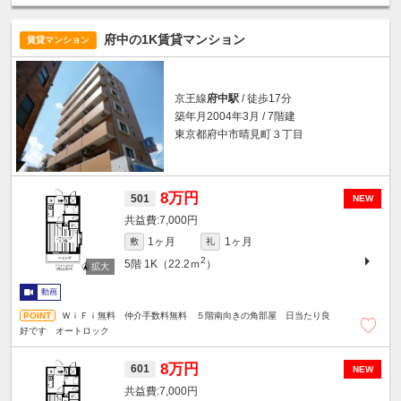
府中の1K賃貸マンション
賃貸マンション
京王線
府中駅
/ 徒歩17分
築年月2004年3月 / 7階建
東京都府中市晴見町３丁目
8万円
501
NEW
7,000円
1ヶ月
1ヶ月
敷
礼
2
5階
1K（22.2ｍ
）
動画
ＷｉＦｉ無料 仲介手数料無料 ５階南向きの角部屋 日当たり良
好です オートロック
8万円
601
NEW
7,000円