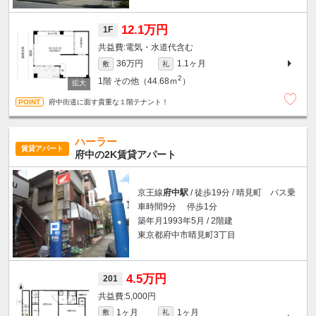
12.1万円
1F
電気・水道代含む
36万円
1.1ヶ月
敷
礼
2
1階
その他（44.68ｍ
）
府中街道に面す貴重な１階テナント！
ハーラー
賃貸アパート
府中の2K賃貸アパート
京王線
府中駅
/ 徒歩19分 / 晴見町 バス乗
車時間9分 停歩1分
築年月1993年5月 / 2階建
東京都府中市晴見町3丁目
4.5万円
201
5,000円
1ヶ月
1ヶ月
敷
礼