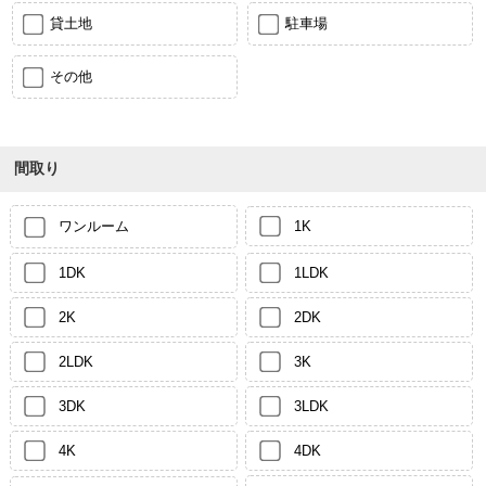
貸土地
駐車場
その他
間取り
ワンルーム
1K
1DK
1LDK
2K
2DK
2LDK
3K
3DK
3LDK
4K
4DK