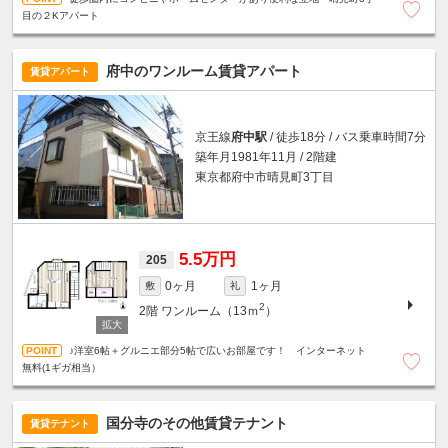
目の２Kアパート
府中のワンルーム賃貸アパート
賃貸アパート
京王線
府中駅
/ 徒歩18分 / バス乗車時間7分
築年月1981年11月 / 2階建
東京都府中市晴見町3丁目
5.5万円
205
0ヶ月
1ヶ月
敷
礼
2
2階
ワンルーム（13ｍ
）
♪洋室6帖＋グルニエ部分5帖で広いお部屋です！ インターネット
無料(1ギガ相当）
国分寺のその他賃貸テナント
賃貸テナント