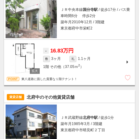
ＪＲ中央本線
国分寺駅
/ 徒歩17分 / バス乗
車時間6分 停歩2分
築年月2010年12月 / 3階建
東京都府中市栄町2
16.83万円
-
3ヶ月
1.1ヶ月
敷
礼
2
1階
その他（37.05ｍ
）
東八道路に面した貴重な１階テナント！
北府中のその他賃貸店舗
賃貸店舗
ＪＲ武蔵野線
北府中駅
/ 徒歩1分
築年月1985年3月 / 3階建
東京都府中市晴見町２丁目