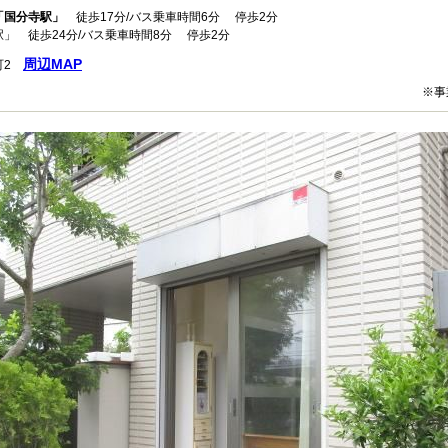
「国分寺駅」
徒歩17分/バス乗車時間6分 停歩2分
」 徒歩24分/バス乗車時間8分 停歩2分
周辺MAP
町2
※事