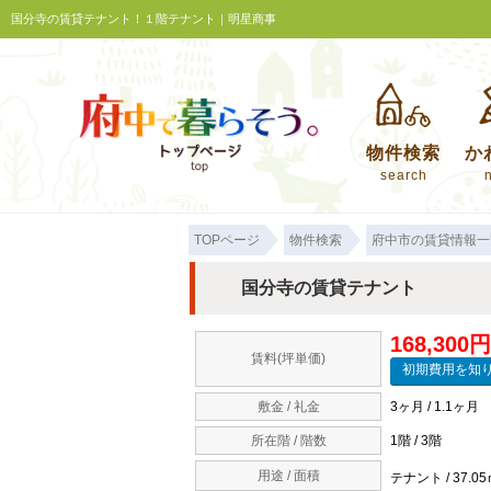
国分寺の賃貸テナント！１階テナント｜明星商事
物件検索
か
search
TOPページ
物件検索
府中市の賃貸情報一
国分寺の賃貸テナント
168,300円
賃料(坪単価)
敷金 / 礼金
3ヶ月 / 1.1ヶ月
所在階 / 階数
1階 / 3階
用途 / 面積
テナント / 37.0