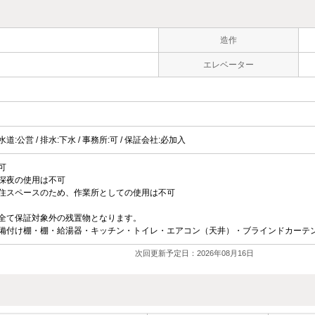
造作
エレベーター
 水道:公営 / 排水:下水 / 事務所:可 / 保証会社:必加入
可
深夜の使用は不可
住スペースのため、作業所としての使用は不可
全て保証対象外の残置物となります。
備付け棚・棚・給湯器・キッチン・トイレ・エアコン（天井）・ブラインドカーテ
次回更新予定日：2026年08月16日