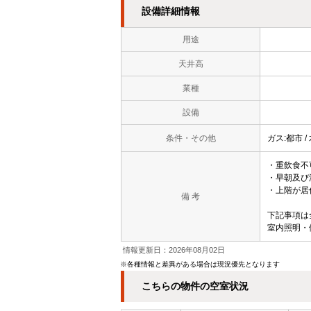
設備詳細情報
用途
天井高
業種
設備
条件・その他
ガス:都市 /
・重飲食不
・早朝及び
・上階が居
備 考
下記事項は
室内照明・
情報更新日：2026年08月02日
※各種情報と差異がある場合は現況優先となります
こちらの物件の空室状況