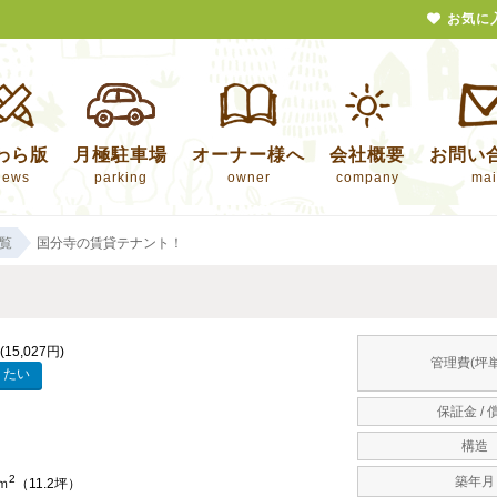
お気に
わら版
月極駐車場
オーナー様へ
会社概要
お問い
news
parking
owner
company
mai
覧
国分寺の賃貸テナント！
(15,027円)
管理費(坪単
保証金 / 
構造
2
築年月
5ｍ
（11.2坪）