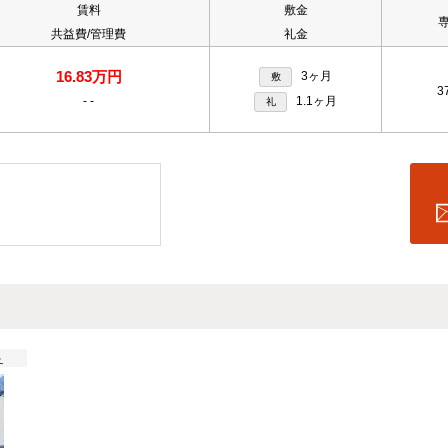
賃料
敷金
共益費/管理費
礼金
16.83万円
3ヶ月
敷
3
-
-
1.1ヶ月
礼
ト