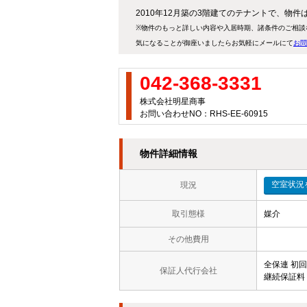
2010年12月築の3階建てのテナントで、物件
※物件のもっと詳しい内容や入居時期、諸条件のご相談
気になることが御座いましたらお気軽にメールにて
お問
042-368-3331
株式会社明星商事
お問い合わせNO：RHS-EE-60915
物件詳細情報
現況
取引態様
媒介
その他費用
全保連 初
保証人代行会社
継続保証料