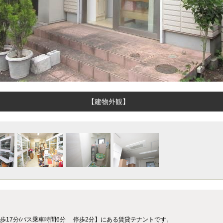
【建物外観】
】
ト！
歩17分/バス乗車時間6分 停歩2分】にある賃貸テナントです。