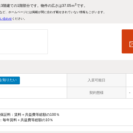
2
は3階建ての1階部分です。物件の広さは37.05ｍ
です。
など、ホームページには掲載が間に合わず載せきれていない情報もございます。
い合わせ
ください。
入居可能日
契約態様
-
回保証料：賃料＋共益費等総額の100％
：毎年賃料＋共益費等総額の10％