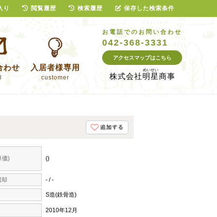
入り
閲覧履歴
検索履歴
保存した検索条件
お電話でのお問い合わせ
042-368-3331
アクセスマップはこちら
合わせ
入居者様専用
株式会社
明星商事
l
customer
価)
()
償却
- / -
S造(鉄骨造)
2010年12月