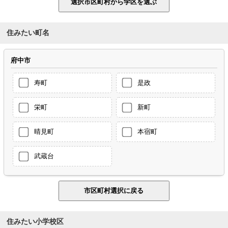
住みたい町名
府中市
寿町
是政
栄町
新町
晴見町
本宿町
武蔵台
住みたい小学校区