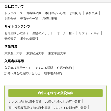
当社について
トップページ
お客様の声
本日のかわら版
お知らせ
会社概要
お問合せ
売買物件一覧
月極駐車場
サイトコンテンツ
お部屋探しの流れ
生協のメリット
オーナー様へ
リフォーム事例
売却査定
府中の街情報
学生特集
東京農工大学
東京経済大学
東京学芸大学
入居者様専用
入居者様専用サイト
よくある質問
住居の解約
設備不具合のお問い合わせ
駐車場の解約
府中のおすすめ賃貸特集
シングル向けの府中賃貸
お得な礼金なしの府中賃貸
室内洗濯機置場つきの府中賃貸
バストイレ別の府中賃貸