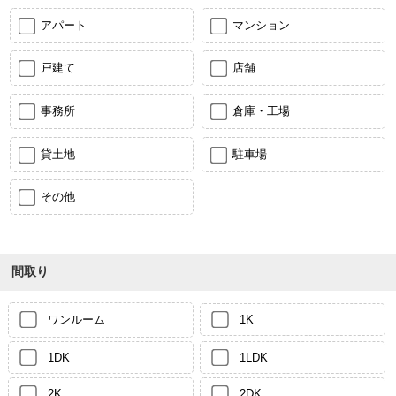
アパート
マンション
戸建て
店舗
事務所
倉庫・工場
貸土地
駐車場
その他
間取り
ワンルーム
1K
1DK
1LDK
2K
2DK