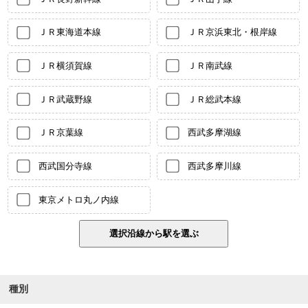
ＪＲ東海道本線
ＪＲ京浜東北・根岸線
ＪＲ横須賀線
ＪＲ南武線
ＪＲ武蔵野線
ＪＲ総武本線
ＪＲ京葉線
西武多摩湖線
西武国分寺線
西武多摩川線
東京メトロ丸ノ内線
種別