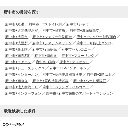
府中市の賃貸を探す
府中市+給湯
府中市+バストイレ別
府中市+シャワー
府中市+追焚機能浴室
府中市+脱衣所
府中市+洗面所独立
府中市+洗面台
府中市+シャワー付洗面台
府中市+シャワー付洗面台
府中市+洗面所
府中市+システムキッチン
府中市+3口以上コンロ
府中市+最上階
府中市+2面採光
府中市+バルコニー
府中市+南面2室
府中市+南向き
府中市+フローリング
府中市+エアコン
府中市+収納
府中市+クロゼット
府中市+シューズボックス
府中市+TVインターホン
府中市+インターホン
府中市+室内洗濯機置き場
府中市+2階以上
府中市+南向き
府中市+室内洗濯機置場
府中市+ペット相談可
府中市+法人契約 可
府中市+ベランダ・バルコニー
府中市+インターフォン
府中市+府中市栄町のアパート・マンション
最近検索した条件
このページをメ