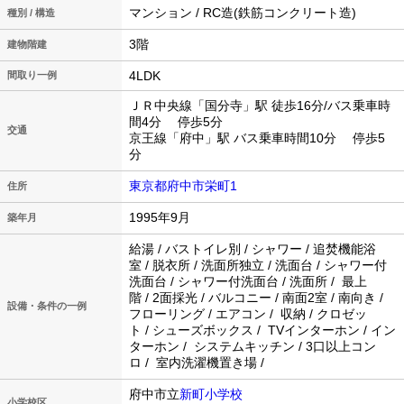
マンション / RC造(鉄筋コンクリート造)
種別 / 構造
3階
建物階建
4LDK
間取り一例
ＪＲ中央線「国分寺」駅 徒歩16分/バス乗車時
間4分 停歩5分
交通
京王線「府中」駅 バス乗車時間10分 停歩5
分
東京都府中市栄町1
住所
1995年9月
築年月
給湯 / バストイレ別 / シャワー / 追焚機能浴
室 / 脱衣所 / 洗面所独立 / 洗面台 / シャワー付
洗面台 / シャワー付洗面台 / 洗面所 / 最上
階 / 2面採光 / バルコニー / 南面2室 / 南向き /
設備・条件の一例
フローリング / エアコン / 収納 / クロゼッ
ト / シューズボックス / TVインターホン / イン
ターホン / システムキッチン / 3口以上コン
ロ / 室内洗濯機置き場 /
府中市立
新町小学校
小学校区