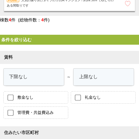
人気の振り分けタイプの１LDKマンション！約39.56㎡でゆとりの
ある間取りです
棟数
4
件 (総物件数：
4
件)
条件を絞り込む
賃料
～
敷金なし
礼金なし
管理費・共益費込み
住みたい市区町村