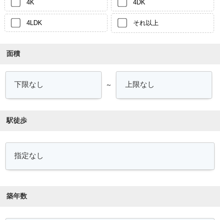
4K
4DK
4LDK
それ以上
面積
～
駅徒歩
築年数