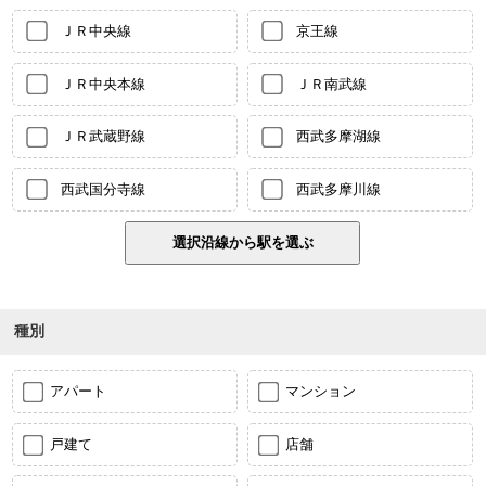
ＪＲ中央線
京王線
ＪＲ中央本線
ＪＲ南武線
ＪＲ武蔵野線
西武多摩湖線
西武国分寺線
西武多摩川線
種別
アパート
マンション
戸建て
店舗