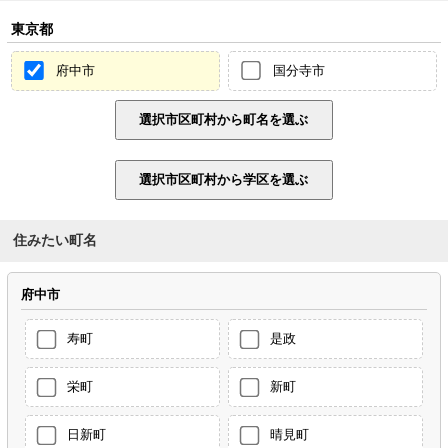
東京都
府中市
国分寺市
住みたい町名
府中市
寿町
是政
栄町
新町
日新町
晴見町