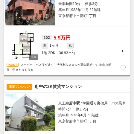
乗車時間10分 停歩3分
築年月1988年11月 / 2階建
東京都府中市新町1丁目
5.9万円
102
1ヶ月
敷
礼
2
1階
2DK（36.93ｍ
）
スーパー・バス停が近く生活便利な２ＤＫが募集開始です!南向き部
屋で日当たりも良好
府中の2K賃貸マンション
賃貸マンション
京王線
府中駅
/ 学園通り郵便局 バス乗車
時間7分 停歩2分
築年月1976年6月 / 3階建
東京都府中市新町1丁目