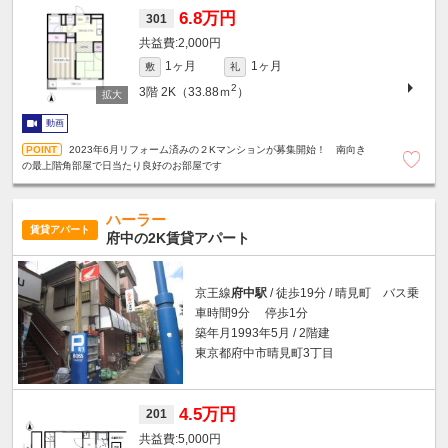
6.8万円
301
2,000円
1ヶ月
1ヶ月
敷
礼
2
3階
2K（33.88ｍ
）
動画
2023年6月リフォーム済みの２Kマンションが募集開始！ 南向き
の最上階角部屋で日当たり良好のお部屋です
ハーラー
賃貸アパート
府中の2K賃貸アパート
京王線
府中駅
/ 徒歩19分 / 晴見町 バス乗
車時間9分 停歩1分
築年月1993年5月 / 2階建
東京都府中市晴見町3丁目
4.5万円
201
5,000円