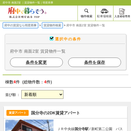
府中市 南面2室 ｜賃貸物件一覧｜明星商事
物件検索
駐車場検索
入居者様専用
府中の賃貸なら明星商事
賃貸物件検索
府中市 南面2室 賃貸物件一覧
選択中の条件
府中市 南面2室 賃貸物件一覧
条件を変更
条件を保存
棟数
4
件 (総物件数：
4
件)
並び順 ：
国分寺の2DK賃貸アパート
賃貸アパート
ＪＲ中央線
国分寺駅
/ 新町第二公園 バス