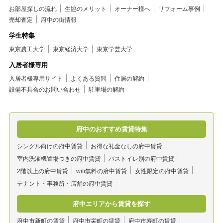
お部屋探しの流れ
生協のメリット
オーナー様へ
リフォーム事例
売却査定
府中の街情報
学生特集
東京農工大学
東京経済大学
東京学芸大学
入居者様専用
入居者様専用サイト
よくある質問
住居の解約
設備不具合のお問い合わせ
駐車場の解約
府中のおすすめ賃貸特集
シングル向けの府中賃貸
お得な礼金なしの府中賃貸
室内洗濯機置場つきの府中賃貸
バストイレ別の府中賃貸
2階以上の府中賃貸
wifi無料の府中賃貸
女性限定の府中賃貸
テナント・事務所・店舗の府中賃貸
府中エリアから賃貸を探す
府中市新町の賃貸
府中市栄町の賃貸
府中市寿町の賃貸