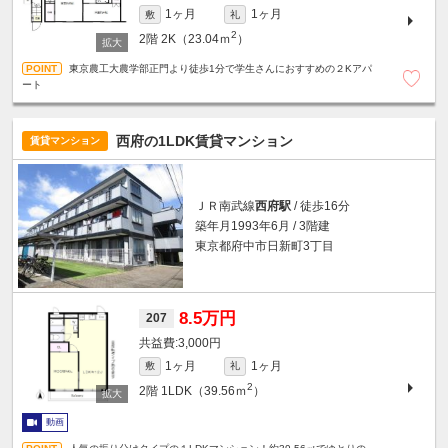
1ヶ月
1ヶ月
敷
礼
2
2階
2K（23.04ｍ
）
東京農工大農学部正門より徒歩1分で学生さんにおすすめの２Kアパ
ート
西府の1LDK賃貸マンション
賃貸マンション
ＪＲ南武線
西府駅
/ 徒歩16分
築年月1993年6月 / 3階建
東京都府中市日新町3丁目
8.5万円
207
3,000円
1ヶ月
1ヶ月
敷
礼
2
2階
1LDK（39.56ｍ
）
動画