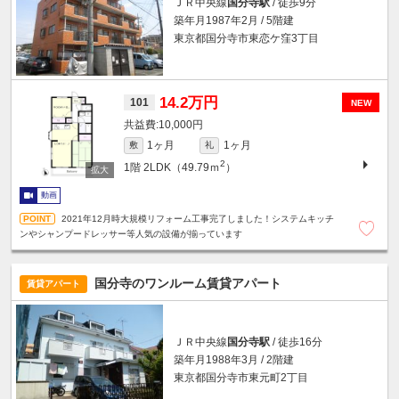
ＪＲ中央線
国分寺駅
/ 徒歩9分
築年月1987年2月 / 5階建
東京都国分寺市東恋ケ窪3丁目
14.2万円
101
NEW
10,000円
1ヶ月
1ヶ月
敷
礼
2
1階
2LDK（49.79ｍ
）
動画
2021年12月時大規模リフォーム工事完了しました！システムキッチ
ンやシャンプードレッサー等人気の設備が揃っています
国分寺のワンルーム賃貸アパート
賃貸アパート
ＪＲ中央線
国分寺駅
/ 徒歩16分
築年月1988年3月 / 2階建
東京都国分寺市東元町2丁目