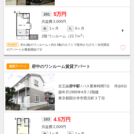
5万円
201
2,000円
1ヶ月
0ヶ月
敷
礼
2
2階
ワンルーム（22.7ｍ
）
約11帖のワンルーム＋約3.5帖のロフトで室内ひろびろ！女性限定
のアパートが募集開始です
府中のワンルーム賃貸アパート
賃貸アパート
京王線
府中駅
/ バス乗車時間7分 停歩6分
築年月1990年4月 / 2階建
東京都国分寺市西元町３丁目
4.5万円
103
2,000円
1ヶ月
1ヶ月
敷
礼