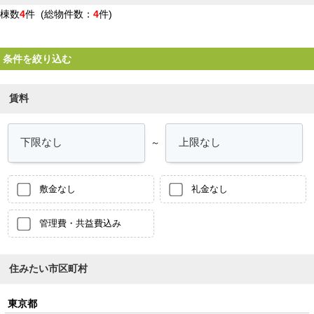
棟数
4
件 (総物件数：
4
件)
条件を絞り込む
賃料
～
敷金なし
礼金なし
管理費・共益費込み
住みたい市区町村
東京都