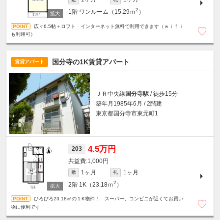
2
1階
ワンルーム（15.29ｍ
）
広々6.5帖＋ロフト インターネット無料で利用できます（ｗｉｆｉ
も利用可）
国分寺の1K賃貸アパート
賃貸アパート
ＪＲ中央線
国分寺駅
/ 徒歩15分
築年月1985年6月 / 2階建
東京都国分寺市東元町1
4.5万円
203
1,000円
1ヶ月
1ヶ月
敷
礼
2
2階
1K（23.18ｍ
）
ひろびろ23.18㎡の１K物件！ スーパー、コンビニが近くてお買い
物に便利です