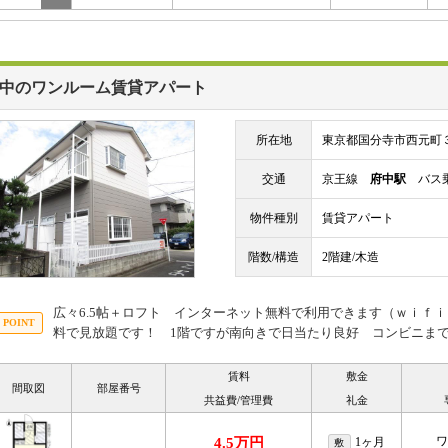
中のワンルーム賃貸アパート
所在地
東京都国分寺市西元町
交通
京王線
府中駅
バス乗
物件種別
賃貸アパート
階数/構造
2階建/木造
広々6.5帖＋ロフト インターネット無料で利用できます（ｗｉｆｉ
料で見放題です！ 1階ですが南向きで日当たり良好 コンビニま
賃料
敷金
間取図
部屋番号
共益費/管理費
礼金
ワ
4.5万円
1ヶ月
敷