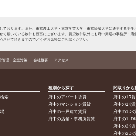
しております。また、東京農工大学・東京学芸大学・東京経済大学に通学する学生さ
せて頂いている物件も豊富にございます。賃貸物件以外にも府中周辺の事務所・店
応させて頂きますのでどうぞお気軽にご相談ください。
貸管理・空室対策
会社概要
アクセス
索
種別から探す
間取りから
件検索
府中のアパート賃貸
府中の1R
件
府中のマンション賃貸
府中の1K賃
車場
府中の一戸建て賃貸
府中の1DK
府中の店舗・事務所賃貸
府中の1LD
府中の2K賃
府中の2DK