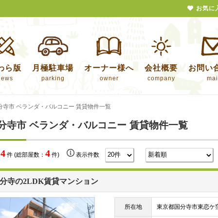
お気に
わら版
月極駐車場
オーナー様へ
会社概要
お問い
news
parking
owner
company
mai
分寺市 ベランダ・バルコニー 賃貸物件一覧
分寺市 ベランダ・バルコニー 賃貸物件一覧
4
4
数
件 (総部屋数：
件)
表示件数
分寺の2LDK賃貸マンション
所在地
東京都国分寺市東恋ケ