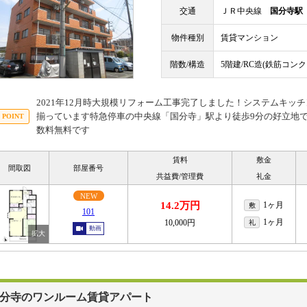
交通
ＪＲ中央線
国分寺駅
物件種別
賃貸マンション
階数/構造
5階建/RC造(鉄筋コン
2021年12月時大規模リフォーム工事完了しました！システムキッ
揃っています特急停車の中央線「国分寺」駅より徒歩9分の好立地
数料無料です
賃料
敷金
間取図
部屋番号
共益費/管理費
礼金
NEW
14.2万円
1ヶ月
敷
101
1ヶ月
10,000円
礼
動画
分寺のワンルーム賃貸アパート