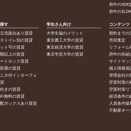
府中の3DK
府中の3LD
ら探す
学生さん向け
コンテンツ
独立洗面台あり賃貸
大学生協のメリット
契約までの
バストイレ別の賃貸
東京農工大学の賃貸
売却査定
ペット可の賃貸
東京経済大学の賃貸
リフォーム
２階以上の賃貸
東京学芸大学の賃貸
府中の街紹
オートロック賃貸
サイトマッ
角部屋の賃貸
個人情報保
モニタ付インターフォ
管理会社の
賃貸
空室対策の
南向きの賃貸
空室対策リ
iFi無料の賃貸
経済条件の
宅配ボックスあり賃貸
入居条件緩
不動産オー