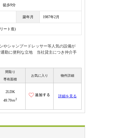
徒歩9分
築年月
1987年2月
クリート造)
チンやシャンプードレッサー等人気の設備が
で通勤に便利な立地 当社貸主につき仲介手
間取り
お気に入り
物件詳細
専有面積
2LDK
詳細を見る
2
49.79ｍ