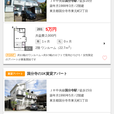
ＪＲ中央線
国分寺駅
/ 徒歩16分
築年月1988年3月 / 2階建
東京都国分寺市東元町2丁目
5万円
201
2,000円
1ヶ月
0ヶ月
敷
礼
2
2階
ワンルーム（22.7ｍ
）
約11帖のワンルーム＋約3.5帖のロフトで室内ひろびろ！女性限定
のアパートが募集開始です
国分寺の1K賃貸アパート
賃貸アパート
ＪＲ中央線
国分寺駅
/ 徒歩15分
築年月1990年5月 / 2階建
東京都国分寺市東元町1丁目