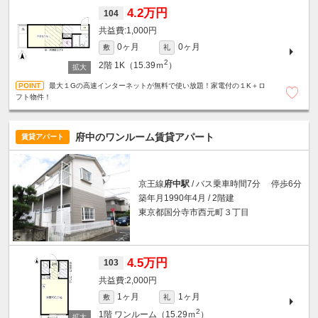
4.2万円
104
1,000円
0ヶ月
0ヶ月
敷
礼
2
2階
1K（15.39ｍ
）
最大１Gの高速インターネットが無料で使い放題！家電付の１K＋ロ
フト物件！
府中のワンルーム賃貸アパート
賃貸アパート
京王線
府中駅
/ バス乗車時間7分 停歩6分
築年月1990年4月 / 2階建
東京都国分寺市西元町３丁目
4.5万円
103
2,000円
1ヶ月
1ヶ月
敷
礼
2
1階
ワンルーム（15.29ｍ
）