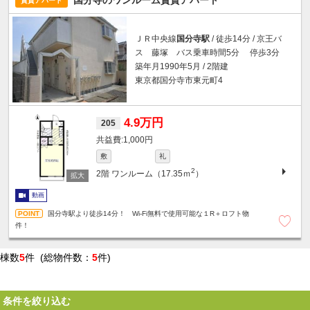
国分寺のワンルーム賃貸アパート
賃貸アパート
ＪＲ中央線
国分寺駅
/ 徒歩14分 / 京王バ
ス 藤塚 バス乗車時間5分 停歩3分
築年月1990年5月 / 2階建
東京都国分寺市東元町4
4.9万円
205
1,000円
敷
礼
2
2階
ワンルーム（17.35ｍ
）
動画
国分寺駅より徒歩14分！ Wi-Fi無料で使用可能な１R＋ロフト物
件！
棟数
5
件 (総物件数：
5
件)
条件を絞り込む