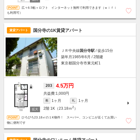
広々6.5帖＋ロフト インターネット無料で利用できます（ｗｉｆｉ
も利用可）
国分寺の1K賃貸アパート
賃貸アパート
ＪＲ中央線
国分寺駅
/ 徒歩15分
築年月1985年6月 / 2階建
東京都国分寺市東元町1
4.5万円
203
1,000円
1ヶ月
1ヶ月
敷
礼
2
2階
1K（23.18ｍ
）
ひろびろ23.18㎡の１K物件！ スーパー、コンビニが近くてお買い
物に便利です