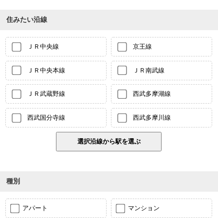
住みたい沿線
ＪＲ中央線
京王線
ＪＲ中央本線
ＪＲ南武線
ＪＲ武蔵野線
西武多摩湖線
西武国分寺線
西武多摩川線
種別
アパート
マンション