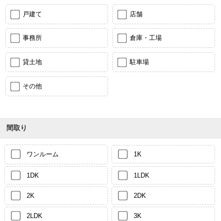
戸建て
店舗
事務所
倉庫・工場
貸土地
駐車場
その他
間取り
ワンルーム
1K
1DK
1LDK
2K
2DK
2LDK
3K