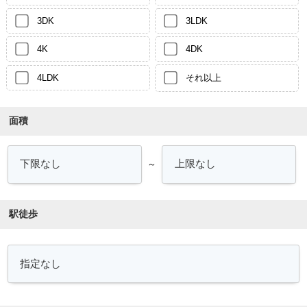
3DK
3LDK
4K
4DK
4LDK
それ以上
面積
～
駅徒歩