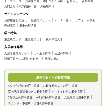
トップページ
お客様の声
本日のかわら版
お知らせ
会社概要
お問合せ
売買物件一覧
月極駐車場
サイトコンテンツ
お部屋探しの流れ
生協のメリット
オーナー様へ
リフォーム事例
売却査定
府中の街情報
学生特集
東京農工大学
東京経済大学
東京学芸大学
入居者様専用
入居者様専用サイト
よくある質問
住居の解約
設備不具合のお問い合わせ
駐車場の解約
府中のおすすめ賃貸特集
シングル向けの府中賃貸
お得な礼金なしの府中賃貸
室内洗濯機置場つきの府中賃貸
バストイレ別の府中賃貸
2階以上の府中賃貸
wifi無料の府中賃貸
女性限定の府中賃貸
テナント・事務所・店舗の府中賃貸