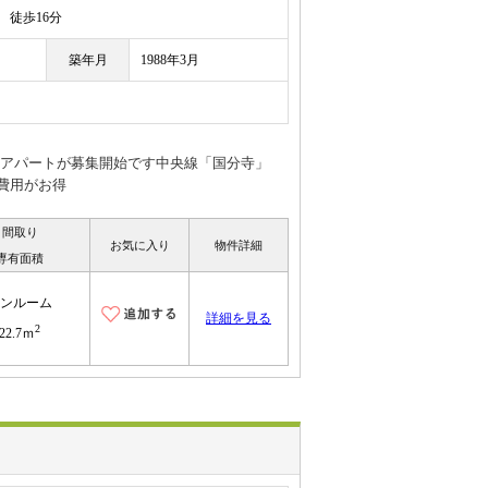
徒歩16分
築年月
1988年3月
定のアパートが募集開始です中央線「国分寺」
費用がお得
間取り
お気に入り
物件詳細
専有面積
ンルーム
詳細を見る
2
22.7ｍ