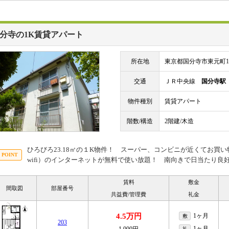
分寺の1K賃貸アパート
所在地
東京都国分寺市東元町1
交通
ＪＲ中央線
国分寺駅
物件種別
賃貸アパート
階数/構造
2階建/木造
ひろびろ23.18㎡の１K物件！ スーパー、コンビニが近くてお買い
wifi）のインターネットが無料で使い放題！ 南向きで日当たり良
賃料
敷金
間取図
部屋番号
共益費/管理費
礼金
4.5万円
1ヶ月
敷
203
1ヶ月
礼