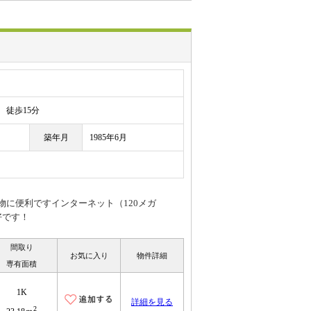
徒歩15分
築年月
1985年6月
物に便利ですインターネット（120メガ
好です！
間取り
お気に入り
物件詳細
専有面積
1K
詳細を見る
2