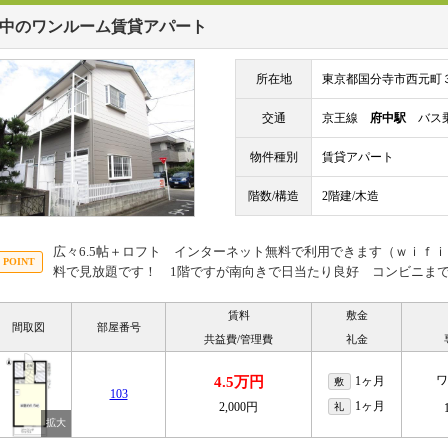
中のワンルーム賃貸アパート
所在地
東京都国分寺市西元町
交通
京王線
府中駅
バス乗
物件種別
賃貸アパート
階数/構造
2階建/木造
広々6.5帖＋ロフト インターネット無料で利用できます（ｗｉｆｉ
料で見放題です！ 1階ですが南向きで日当たり良好 コンビニま
賃料
敷金
間取図
部屋番号
共益費/管理費
礼金
ワ
4.5万円
1ヶ月
敷
103
1ヶ月
2,000円
礼