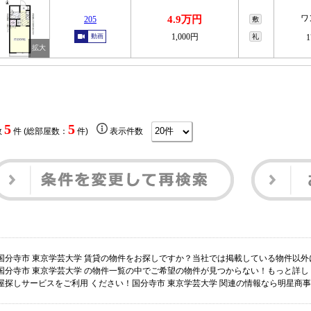
ワ
4.9万円
205
敷
1,000円
動画
礼
1
5
5
数
件 (総部屋数：
件)
表示件数
国分寺市 東京学芸大学 賃貸の物件をお探しですか？当社では掲載している物件以
国分寺市 東京学芸大学 の物件一覧の中でご希望の物件が見つからない！もっと詳
屋探しサービスをご利用 ください！国分寺市 東京学芸大学 関連の情報なら明星商