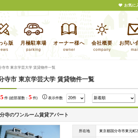
お気に
わら版
月極駐車場
オーナー様へ
会社概要
お問い
news
parking
owner
company
mai
分寺市 東京学芸大学 賃貸物件一覧
分寺市 東京学芸大学 賃貸物件一覧
5
5
数
件 (総部屋数：
件)
表示件数
分寺のワンルーム賃貸アパート
所在地
東京都国分寺市東元町