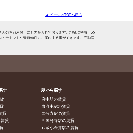
▲ ページのTOPへ戻る
んのお部屋探しにも力を入れております。地域に密着し55
舗・テナントや売買物件もご案内する事ができます。不動産
探す
駅から探す
賃貸
府中駅の賃貸
貸
東府中駅の賃貸
賃貸
国分寺駅の賃貸
K賃貸
西国分寺駅の賃貸
貸
武蔵小金井駅の賃貸