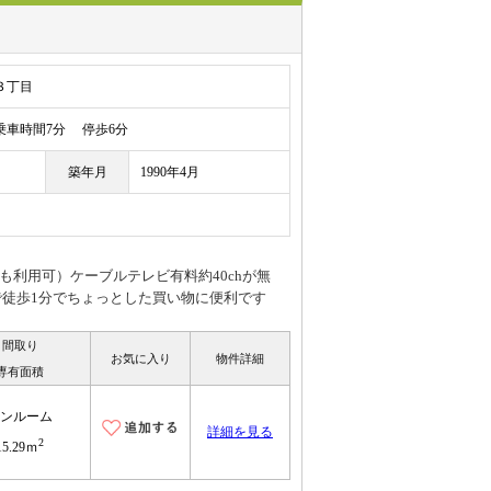
３丁目
車時間7分 停歩6分
築年月
1990年4月
も利用可）ケーブルテレビ有料約40chが無
で徒歩1分でちょっとした買い物に便利です
間取り
お気に入り
物件詳細
専有面積
ンルーム
詳細を見る
2
15.29ｍ