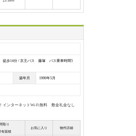
23.18ｍ
徒歩14分 / 京王バス 藤塚 バス乗車時間5
築年月
1990年5月
！インターネットWi-Fi無料 敷金礼金なし
間取り
お気に入り
物件詳細
専有面積