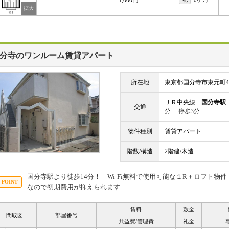
1,000円
分寺のワンルーム賃貸アパート
所在地
東京都国分寺市東元町4
ＪＲ中央線
国分寺駅
交通
分 停歩3分
物件種別
賃貸アパート
階数/構造
2階建/木造
国分寺駅より徒歩14分！ Wi-Fi無料で使用可能な１R＋ロフト物件
なので初期費用が抑えられます
賃料
敷金
間取図
部屋番号
共益費/管理費
礼金