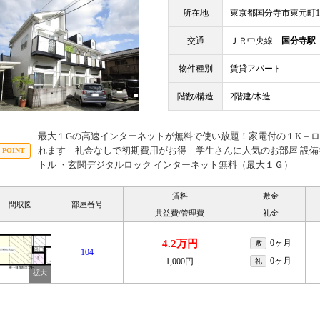
所在地
東京都国分寺市東元町
交通
ＪＲ中央線
国分寺駅
物件種別
賃貸アパート
階数/構造
2階建/木造
最大１Gの高速インターネットが無料で使い放題！家電付の１K＋
れます 礼金なしで初期費用がお得 学生さんに人気のお部屋 設備状
トル ・玄関デジタルロック インターネット無料（最大１Ｇ）
賃料
敷金
間取図
部屋番号
共益費/管理費
礼金
4.2万円
0ヶ月
敷
104
0ヶ月
1,000円
礼