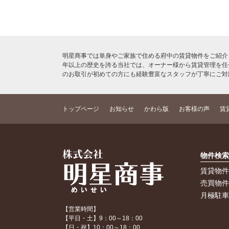
明星商事では単身やご家族で住める府中の賃貸物件をご紹介
年以上の歴史を誇る当社では、オーナー様から賃貸管理を任
のお取引が初めての方にも経験豊富なスタッフが丁寧にご対
トップページ
お知らせ
かわら版
お客様の声
賃
物件検
賃貸物
売買物
月極駐
【営業時間】
【平日・土】9：00～18：00
【日・祝】10：00～18：00