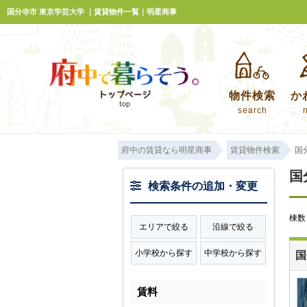
国分寺市 東京学芸大学 ｜賃貸物件一覧｜明星商事
物件検索
か
search
府中の賃貸なら明星商事
賃貸物件検索
国
国
検索条件の追加・変更
棟
エリアで絞る
沿線で絞る
小学校から探す
中学校から探す
国
賃料