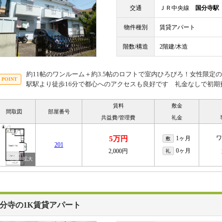
交通
ＪＲ中央線
国分寺駅
物件種別
賃貸アパート
階数/構造
2階建/木造
約11帖のワンルーム＋約3.5帖のロフトで室内ひろびろ！女性限
駅駅より徒歩16分で都心へのアクセスも良好です 礼金なしで初期
賃料
敷金
間取図
部屋番号
共益費/管理費
礼金
ワ
5万円
1ヶ月
敷
201
0ヶ月
2,000円
礼
分寺の1K賃貸アパート