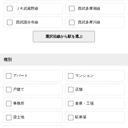
ＪＲ武蔵野線
西武多摩湖線
西武国分寺線
西武多摩川線
種別
アパート
マンション
戸建て
店舗
事務所
倉庫・工場
貸土地
駐車場