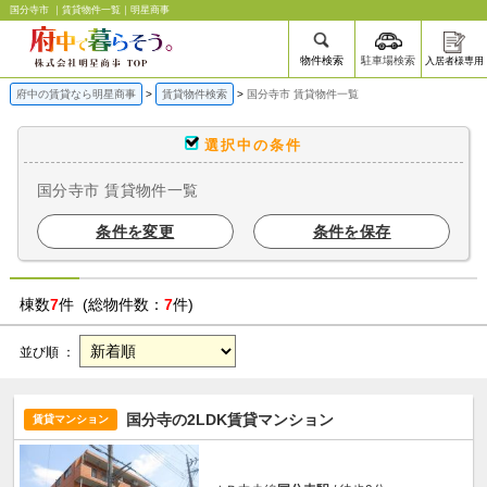
国分寺市 ｜賃貸物件一覧｜明星商事
物件検索
駐車場検索
入居者様専用
府中の賃貸なら明星商事
賃貸物件検索
国分寺市 賃貸物件一覧
選択中の条件
国分寺市 賃貸物件一覧
条件を変更
条件を保存
棟数
7
件 (総物件数：
7
件)
並び順 ：
国分寺の2LDK賃貸マンション
賃貸マンション