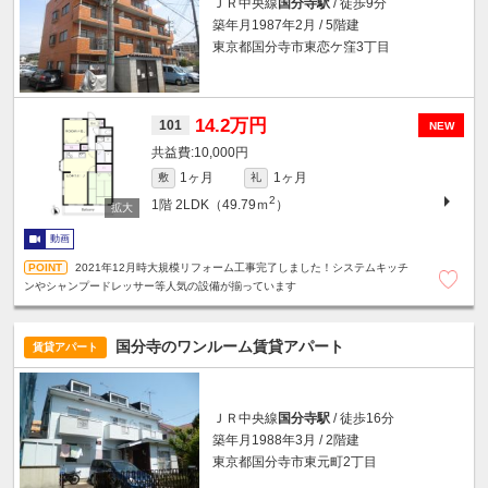
ＪＲ中央線
国分寺駅
/ 徒歩9分
築年月1987年2月 / 5階建
東京都国分寺市東恋ケ窪3丁目
14.2万円
101
NEW
10,000円
1ヶ月
1ヶ月
敷
礼
2
1階
2LDK（49.79ｍ
）
動画
2021年12月時大規模リフォーム工事完了しました！システムキッチ
ンやシャンプードレッサー等人気の設備が揃っています
国分寺のワンルーム賃貸アパート
賃貸アパート
ＪＲ中央線
国分寺駅
/ 徒歩16分
築年月1988年3月 / 2階建
東京都国分寺市東元町2丁目