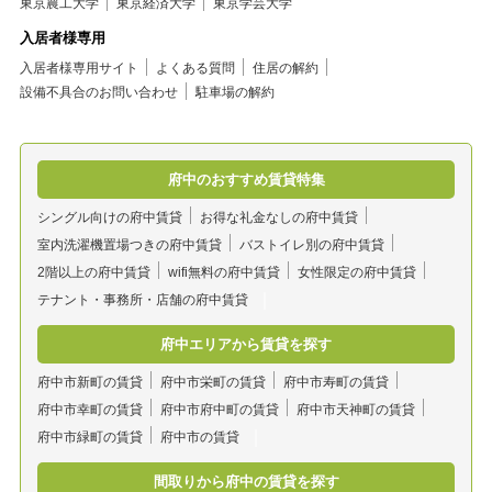
東京農工大学
東京経済大学
東京学芸大学
入居者様専用
入居者様専用サイト
よくある質問
住居の解約
設備不具合のお問い合わせ
駐車場の解約
府中のおすすめ賃貸特集
シングル向けの府中賃貸
お得な礼金なしの府中賃貸
室内洗濯機置場つきの府中賃貸
バストイレ別の府中賃貸
2階以上の府中賃貸
wifi無料の府中賃貸
女性限定の府中賃貸
テナント・事務所・店舗の府中賃貸
府中エリアから賃貸を探す
府中市新町の賃貸
府中市栄町の賃貸
府中市寿町の賃貸
府中市幸町の賃貸
府中市府中町の賃貸
府中市天神町の賃貸
府中市緑町の賃貸
府中市の賃貸
間取りから府中の賃貸を探す