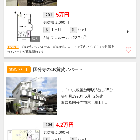
5万円
201
2,000円
1ヶ月
0ヶ月
敷
礼
2
2階
ワンルーム（22.7ｍ
）
約11帖のワンルーム＋約3.5帖のロフトで室内ひろびろ！女性限定
のアパートが募集開始です
国分寺の1K賃貸アパート
賃貸アパート
ＪＲ中央線
国分寺駅
/ 徒歩15分
築年月1990年5月 / 2階建
東京都国分寺市東元町1丁目
4.2万円
104
1,000円
0ヶ月
0ヶ月
敷
礼