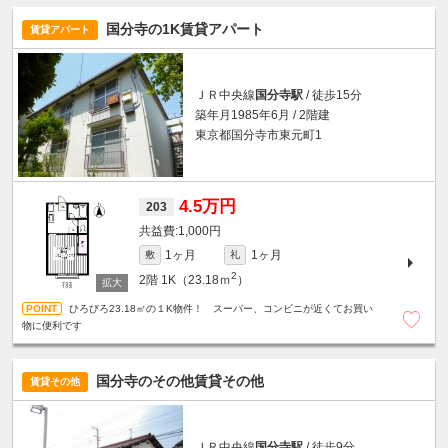
国分寺の1K賃貸アパート
賃貸アパート
ＪＲ中央線
国分寺駅
/ 徒歩15分
築年月1985年6月 / 2階建
東京都国分寺市東元町1
4.5万円
203
1,000円
1ヶ月
1ヶ月
敷
礼
2
2階
1K（23.18ｍ
）
ひろびろ23.18㎡の１K物件！ スーパー、コンビニが近くてお買い
物に便利です
国分寺のその他賃貸その他
賃貸その他
ＪＲ中央線
国分寺駅
/ 徒歩9分