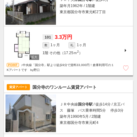
築年月1962年 / 1階建
東京都国分寺市東元町2丁目
3.3万円
101
1ヶ月
1ヶ月
敷
礼
2
1階
その他（17.25ｍ
）
♪中央線「国分寺」駅より徒歩9分で賃料33,000円！倉庫利用可の１
Kアパートです by野口
国分寺のワンルーム賃貸アパート
賃貸アパート
ＪＲ中央線
国分寺駅
/ 徒歩14分 / 京王バ
ス 藤塚 バス乗車時間5分 停歩3分
築年月1990年5月 / 2階建
東京都国分寺市東元町4