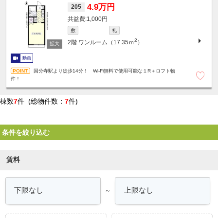
4.9万円
205
1,000円
敷
礼
2
2階
ワンルーム（17.35ｍ
）
動画
国分寺駅より徒歩14分！ Wi-Fi無料で使用可能な１R＋ロフト物
件！
棟数
7
件 (総物件数：
7
件)
条件を絞り込む
賃料
～