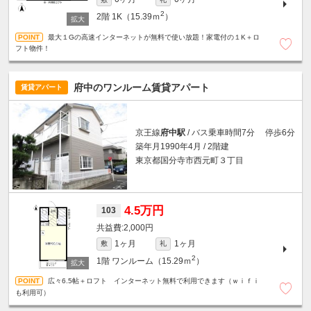
2
2階
1K（15.39ｍ
）
最大１Gの高速インターネットが無料で使い放題！家電付の１K＋ロ
フト物件！
府中のワンルーム賃貸アパート
賃貸アパート
京王線
府中駅
/ バス乗車時間7分 停歩6分
築年月1990年4月 / 2階建
東京都国分寺市西元町３丁目
4.5万円
103
2,000円
1ヶ月
1ヶ月
敷
礼
2
1階
ワンルーム（15.29ｍ
）
広々6.5帖＋ロフト インターネット無料で利用できます（ｗｉｆｉ
も利用可）