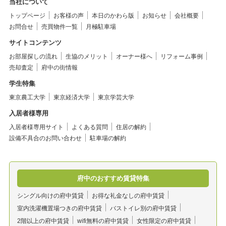
当社について
トップページ
お客様の声
本日のかわら版
お知らせ
会社概要
お問合せ
売買物件一覧
月極駐車場
サイトコンテンツ
お部屋探しの流れ
生協のメリット
オーナー様へ
リフォーム事例
売却査定
府中の街情報
学生特集
東京農工大学
東京経済大学
東京学芸大学
入居者様専用
入居者様専用サイト
よくある質問
住居の解約
設備不具合のお問い合わせ
駐車場の解約
府中のおすすめ賃貸特集
シングル向けの府中賃貸
お得な礼金なしの府中賃貸
室内洗濯機置場つきの府中賃貸
バストイレ別の府中賃貸
2階以上の府中賃貸
wifi無料の府中賃貸
女性限定の府中賃貸