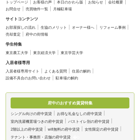
トップページ
お客様の声
本日のかわら版
お知らせ
会社概要
お問合せ
売買物件一覧
月極駐車場
サイトコンテンツ
お部屋探しの流れ
生協のメリット
オーナー様へ
リフォーム事例
売却査定
府中の街情報
学生特集
東京農工大学
東京経済大学
東京学芸大学
入居者様専用
入居者様専用サイト
よくある質問
住居の解約
設備不具合のお問い合わせ
駐車場の解約
府中のおすすめ賃貸特集
シングル向けの府中賃貸
お得な礼金なしの府中賃貸
室内洗濯機置場つきの府中賃貸
バストイレ別の府中賃貸
2階以上の府中賃貸
wifi無料の府中賃貸
女性限定の府中賃貸
テナント・事務所・店舗の府中賃貸