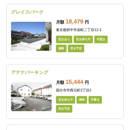
グレイスパーク
18,479
月額
円
東京都府中市栄町二丁目12-1
空きあり
空き待ち可
平置き
舗装
空き予定
アテナパーキング
15,444
月額
円
国分寺市西元町3丁目2
空き待ち可
満車
平置き
空き予定