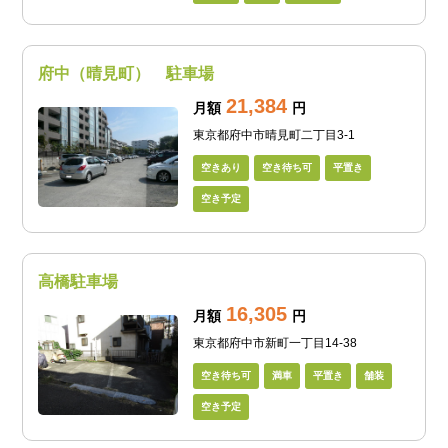
府中（晴見町） 駐車場
21,384
月額
円
東京都府中市晴見町二丁目3-1
空きあり
空き待ち可
平置き
空き予定
高橋駐車場
16,305
月額
円
東京都府中市新町一丁目14-38
空き待ち可
満車
平置き
舗装
空き予定