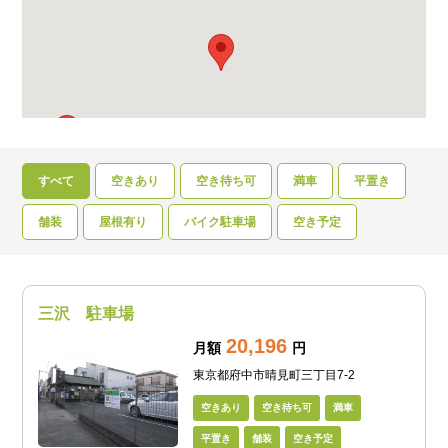
すべて
空きあり
空き待ち可
満車
平置き
舗装
屋根有り
バイク駐車場
空き予定
三沢 駐車場
20,196
月額
円
東京都府中市晴見町三丁目7-2
空きあり
空き待ち可
満車
平置き
舗装
空き予定