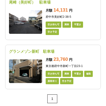
尾崎（美好町） 駐車場
14,131
月額
円
府中市美好町2-38-5
空き待ち可
満車
平置き
空き予定
グランメゾン新町 駐車場
23,760
月額
円
東京都府中市新町一丁目23-1
空き待ち可
満車
平置き
舗装
屋根有り
空き予定
1