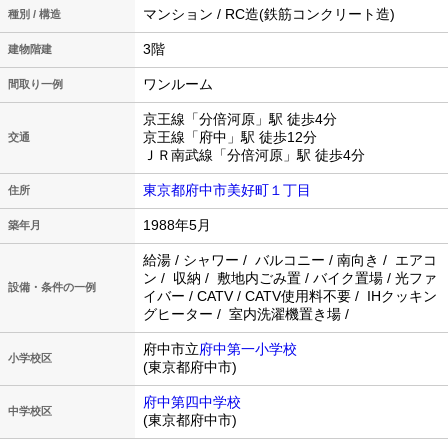
マンション / RC造(鉄筋コンクリート造)
種別 / 構造
3階
建物階建
ワンルーム
間取り一例
京王線「分倍河原」駅 徒歩4分
京王線「府中」駅 徒歩12分
交通
ＪＲ南武線「分倍河原」駅 徒歩4分
東京都府中市美好町１丁目
住所
1988年5月
築年月
給湯 / シャワー / バルコニー / 南向き / エアコ
ン / 収納 / 敷地内ごみ置 / バイク置場 / 光ファ
設備・条件の一例
イバー / CATV / CATV使用料不要 / IHクッキン
グヒーター / 室内洗濯機置き場 /
府中市立
府中第一小学校
小学校区
(東京都府中市)
府中第四中学校
中学校区
(東京都府中市)