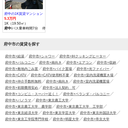
府中の1K賃貸マンション
5.3万円
1K（19.50㎡）
府中
/バス乗車時間7分 停歩2分
府中市の賃貸を探す
府中市+給湯
府中市+シャワー
府中市+IHクッキングヒーター
府中市+バルコニー
府中市+南向き
府中市+エアコン
府中市+収納
府中市+敷地内ごみ置
府中市+バイク置場
府中市+光ファイバー
府中市+CATV
府中市+CATV使用料不要
府中市+室内洗濯機置き場
府中市+仲介手数料無料
府中市+南向き
府中市+室内洗濯機置場
府中市+初期費用安め
府中市+法人契約 可
府中市+コンビニ・スーパー近く！
府中市+ベランダ・バルコニー
府中市+パノラマ
府中市+東京農工大学
府中市+東京農工大学 農学部
府中市+東京農工大学 工学部
府中市+東京経済大学
府中市+東京学芸大学
府中市+東京外国語大学
府中市+東京工学院専門学校
府中市+明星大学
府中市+帝京大学