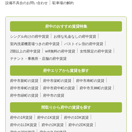
設備不具合のお問い合わせ
駐車場の解約
府中のおすすめ賃貸特集
シングル向けの府中賃貸
お得な礼金なしの府中賃貸
室内洗濯機置場つきの府中賃貸
バストイレ別の府中賃貸
2階以上の府中賃貸
wifi無料の府中賃貸
女性限定の府中賃貸
テナント・事務所・店舗の府中賃貸
府中エリアから賃貸を探す
府中市新町の賃貸
府中市栄町の賃貸
府中市寿町の賃貸
府中市幸町の賃貸
府中市府中町の賃貸
府中市天神町の賃貸
府中市緑町の賃貸
府中市の賃貸
間取りから府中の賃貸を探す
府中の1R賃貸
府中の1K賃貸
府中の1DK賃貸
府中の1LDK賃貸
府中の2K賃貸
府中の2DK賃貸