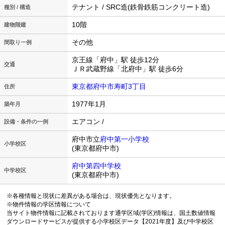
テナント / SRC造(鉄骨鉄筋コンクリート造)
種別 / 構造
10階
建物階建
その他
間取り一例
京王線「府中」駅 徒歩12分
交通
ＪＲ武蔵野線「北府中」駅 徒歩6分
東京都府中市寿町3丁目
住所
1977年1月
築年月
エアコン /
設備・条件の一例
府中市立
府中第一小学校
小学校区
(東京都府中市)
府中第四中学校
中学校区
(東京都府中市)
※各種情報と現状に差異がある場合は、現状優先となります。
※物件情報の学区情報について
当サイト物件情報に記載されております通学区域(学区)情報は、国土数値情報
ダウンロードサービスが提供する小学校区データ【2021年度】及び中学校区