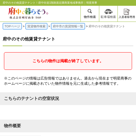
府中のその他賃貸テナント | 府中の賃貸なら明星商事
府中のその他賃貸テナント！府中街道1階路面近隣商業地域事務所｜明星商事
物件検索
駐車場検索
入居者様専用
TOPページ
賃貸物件検索
府中市の賃貸情報一覧
府中のその他賃貸テナント
府中のその他賃貸テナント
こちらの物件は掲載が終了しています。
※このページの情報は広告情報ではありません。過去から現在まで明星商事の
ホームぺージに掲載されていた物件情報を元に生成した参考情報です。
こちらのテナントの空室状況
物件概要