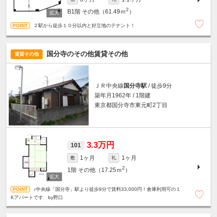
2
B1階
その他（61.49ｍ
）
２駅から徒歩１０分以内と好立地のテナント！
国分寺のその他賃貸その他
賃貸その他
ＪＲ中央線
国分寺駅
/ 徒歩9分
築年月1962年 / 1階建
東京都国分寺市東元町2丁目
3.3万円
101
1ヶ月
1ヶ月
敷
礼
2
1階
その他（17.25ｍ
）
♪中央線「国分寺」駅より徒歩9分で賃料33,000円！倉庫利用可の１
Kアパートです by野口