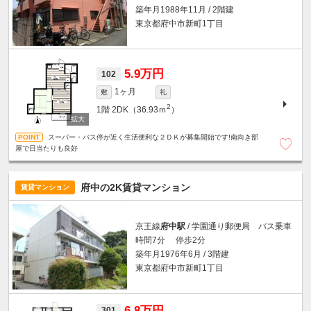
築年月1988年11月 / 2階建
東京都府中市新町1丁目
5.9万円
102
1ヶ月
敷
礼
2
1階
2DK（36.93ｍ
）
スーパー・バス停が近く生活便利な２ＤＫが募集開始です!南向き部
屋で日当たりも良好
府中の2K賃貸マンション
賃貸マンション
京王線
府中駅
/ 学園通り郵便局 バス乗車
時間7分 停歩2分
築年月1976年6月 / 3階建
東京都府中市新町1丁目
6.8万円
301