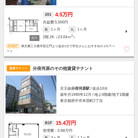
4.5万円
201
5,000円
1ヶ月
1ヶ月
敷
礼
2
2階
2K（23.04ｍ
）
東京農工大農学部正門より徒歩1分で学生さんにおすすめの２Kアパ
ート
分倍河原のその他賃貸テナント
賃貸テナント
京王線
分倍河原駅
/ 徒歩10分
築年月1990年12月 / 地上4階建/地下1階建
東京都府中市本宿町2丁目
15.4万円
B1F
0.88万円
3ヶ月
1.1ヶ月
敷
礼