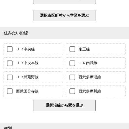
住みたい沿線
ＪＲ中央線
京王線
ＪＲ中央本線
ＪＲ南武線
ＪＲ武蔵野線
西武多摩湖線
西武国分寺線
西武多摩川線
種別