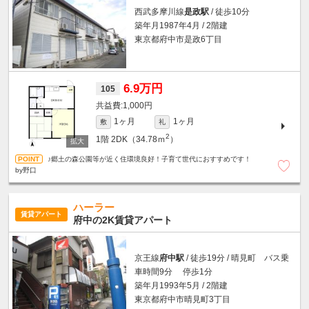
西武多摩川線
是政駅
/ 徒歩10分
築年月1987年4月 / 2階建
東京都府中市是政6丁目
6.9万円
105
1,000円
1ヶ月
1ヶ月
敷
礼
2
1階
2DK（34.78ｍ
）
♪郷土の森公園等が近く住環境良好！子育て世代におすすめです！
by野口
ハーラー
賃貸アパート
府中の2K賃貸アパート
京王線
府中駅
/ 徒歩19分 / 晴見町 バス乗
車時間9分 停歩1分
築年月1993年5月 / 2階建
東京都府中市晴見町3丁目