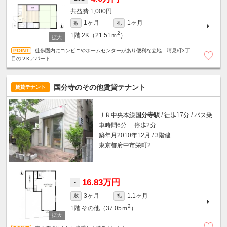
1,000円
1ヶ月
1ヶ月
敷
礼
2
1階
2K（21.51ｍ
）
徒歩圏内にコンビニやホームセンターがあり便利な立地 晴見町3丁
目の２Kアパート
国分寺のその他賃貸テナント
賃貸テナント
ＪＲ中央本線
国分寺駅
/ 徒歩17分 / バス乗
車時間6分 停歩2分
築年月2010年12月 / 3階建
東京都府中市栄町2
16.83万円
-
3ヶ月
1.1ヶ月
敷
礼
2
1階
その他（37.05ｍ
）