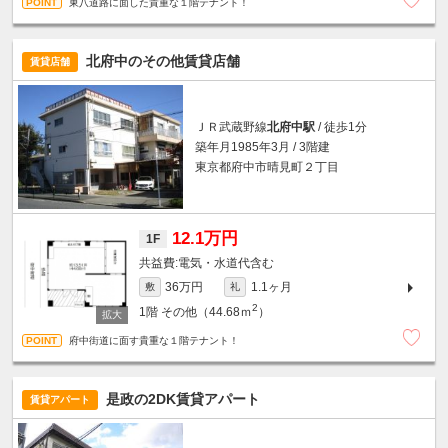
東八道路に面した貴重な１階テナント！
北府中のその他賃貸店舗
賃貸店舗
ＪＲ武蔵野線
北府中駅
/ 徒歩1分
築年月1985年3月 / 3階建
東京都府中市晴見町２丁目
12.1万円
1F
電気・水道代含む
36万円
1.1ヶ月
敷
礼
2
1階
その他（44.68ｍ
）
府中街道に面す貴重な１階テナント！
是政の2DK賃貸アパート
賃貸アパート