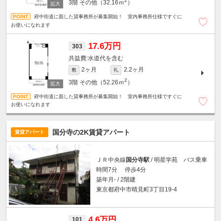
2
3階
その他（32.16ｍ
）
府中街道に面した貸事務所が募集開始！ 室内事務所仕様ですぐに
お使いになれます
17.6万円
303
水道代を含む
2ヶ月
2.2ヶ月
敷
礼
2
3階
その他（52.26ｍ
）
府中街道に面した貸事務所が募集開始！ 室内事務所仕様ですぐに
お使いになれます
国分寺の2K賃貸アパート
賃貸アパート
ＪＲ中央線
国分寺駅
/ 明星学苑 バス乗車
時間7分 停歩4分
築年月- / 2階建
東京都府中市晴見町3丁目19-4
4.6万円
101