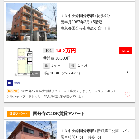
ＪＲ中央線
国分寺駅
/ 徒歩9分
築年月1987年2月 / 5階建
東京都国分寺市東恋ケ窪3丁目
14.2万円
101
NEW
10,000円
1ヶ月
1ヶ月
敷
礼
2
1階
2LDK（49.79ｍ
）
動画
2021年12月時大規模リフォーム工事完了しました！システムキッチ
ンやシャンプードレッサー等人気の設備が揃っています
国分寺の2DK賃貸アパート
賃貸アパート
ＪＲ中央線
国分寺駅
/ 新町第二公園 バス
乗車時間10分 停歩3分