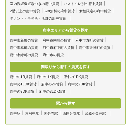
室内洗濯機置場つきの府中賃貸
バストイレ別の府中賃貸
2階以上の府中賃貸
wifi無料の府中賃貸
女性限定の府中賃貸
テナント・事務所・店舗の府中賃貸
府中エリアから賃貸を探す
府中市新町の賃貸
府中市栄町の賃貸
府中市寿町の賃貸
府中市幸町の賃貸
府中市府中町の賃貸
府中市天神町の賃貸
府中市緑町の賃貸
府中市の賃貸
間取りから府中の賃貸を探す
府中の1R賃貸
府中の1K賃貸
府中の1DK賃貸
府中の1LDK賃貸
府中の2K賃貸
府中の2DK賃貸
府中の3DK賃貸
府中の3LDK賃貸
駅から探す
府中駅
東府中駅
国分寺駅
西国分寺駅
武蔵小金井駅