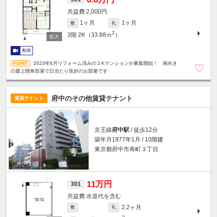
2,000円
1ヶ月
1ヶ月
敷
礼
2
3階
2K（33.88ｍ
）
動画
2023年6月リフォーム済みの２Kマンションが募集開始！ 南向き
の最上階角部屋で日当たり良好のお部屋です
府中のその他賃貸テナント
賃貸テナント
京王線
府中駅
/ 徒歩12分
築年月1977年1月 / 10階建
東京都府中市寿町３丁目
11万円
301
水道代を含む
2.2ヶ月
敷
礼