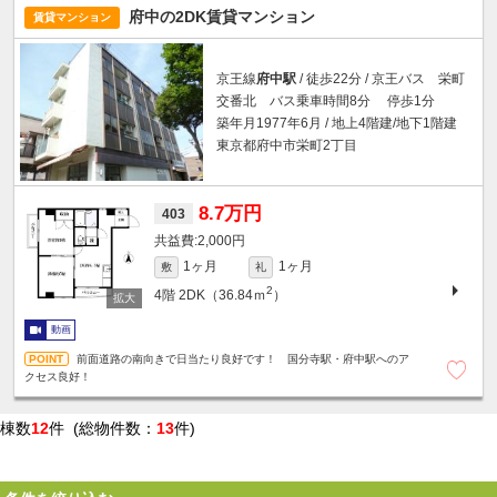
府中の2DK賃貸マンション
賃貸マンション
京王線
府中駅
/ 徒歩22分 / 京王バス 栄町
交番北 バス乗車時間8分 停歩1分
築年月1977年6月 / 地上4階建/地下1階建
東京都府中市栄町2丁目
8.7万円
403
2,000円
1ヶ月
1ヶ月
敷
礼
2
4階
2DK（36.84ｍ
）
動画
前面道路の南向きで日当たり良好です！ 国分寺駅・府中駅へのア
クセス良好！
棟数
12
件 (総物件数：
13
件)