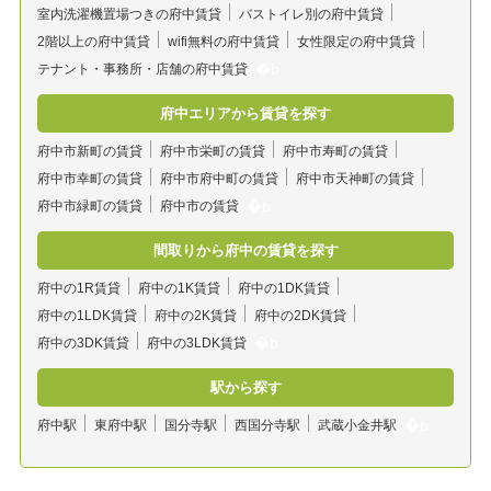
室内洗濯機置場つきの府中賃貸
バストイレ別の府中賃貸
2階以上の府中賃貸
wifi無料の府中賃貸
女性限定の府中賃貸
テナント・事務所・店舗の府中賃貸
府中エリアから賃貸を探す
府中市新町の賃貸
府中市栄町の賃貸
府中市寿町の賃貸
府中市幸町の賃貸
府中市府中町の賃貸
府中市天神町の賃貸
府中市緑町の賃貸
府中市の賃貸
間取りから府中の賃貸を探す
府中の1R賃貸
府中の1K賃貸
府中の1DK賃貸
府中の1LDK賃貸
府中の2K賃貸
府中の2DK賃貸
府中の3DK賃貸
府中の3LDK賃貸
駅から探す
府中駅
東府中駅
国分寺駅
西国分寺駅
武蔵小金井駅