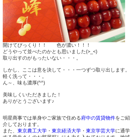
開けてびっくり！！ 色が濃い！！！
どうやって並べたのかとも思いました(>_<)
取り出すのがもったいない・・・。
しかし、ここは意を決して・・・一つずつ取り出します。
軽く洗って・・・。
ん～、味も濃厚(^^)
美味しくいただきました！
ありがとうございます♪
明星商事では単身やご家族で住める
府中の賃貸物件
をご紹
介しております。
また、
東京農工大学
・
東京経済大学
・
東京学芸大学
に通学