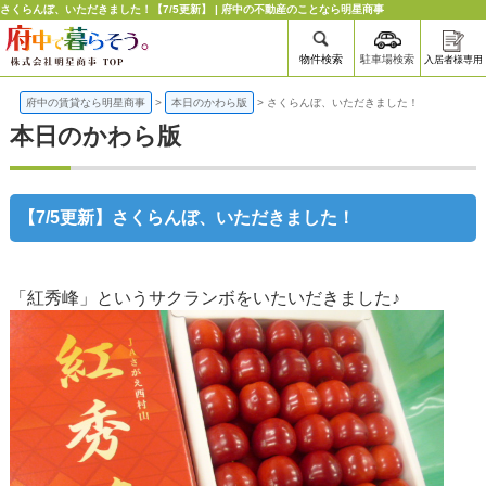
さくらんぼ、いただきました！【7/5更新】 | 府中の不動産のことなら明星商事
物件検索
駐車場検索
入居者様専用
府中の賃貸なら明星商事
>
本日のかわら版
>
さくらんぼ、いただきました！
本日のかわら版
【7/5更新】さくらんぼ、いただきました！
「紅秀峰」というサクランボをいたいだきました♪