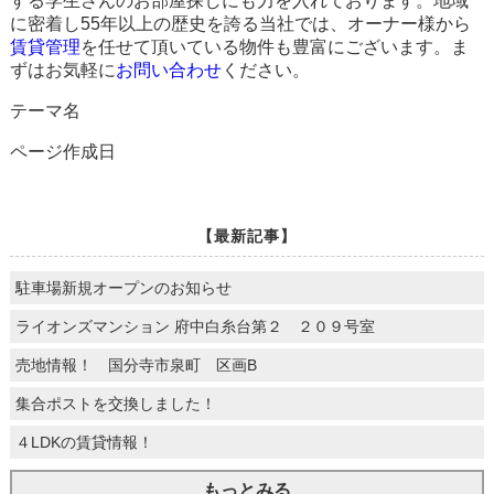
する学生さんのお部屋探しにも力を入れております。地域
に密着し55年以上の歴史を誇る当社では、オーナー様から
賃貸管理
を任せて頂いている物件も豊富にございます。ま
ずはお気軽に
お問い合わせ
ください。
テーマ名
ページ作成日
【最新記事】
駐車場新規オープンのお知らせ
ライオンズマンション 府中白糸台第２ ２０９号室
売地情報！ 国分寺市泉町 区画B
集合ポストを交換しました！
４LDKの賃貸情報！
もっとみる