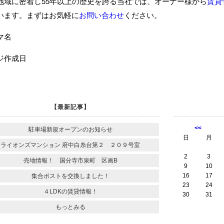
地域に密着し55年以上の歴史を誇る当社では、オーナー様から
賃貸
います。まずはお気軽に
お問い合わせ
ください。
ーマ名
ジ作成日
【最新記事】
<<
駐車場新規オープンのお知らせ
日
月
ライオンズマンション 府中白糸台第２ ２０９号室
2
3
売地情報！ 国分寺市泉町 区画B
9
10
16
17
集合ポストを交換しました！
23
24
４LDKの賃貸情報！
30
31
もっとみる