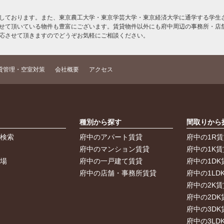
しております。また、東京農工大学・東京学芸大学・東京経済大学に通学する学生さ
せて頂いている物件も豊富にございます。賃貸物件以外にも府中周辺の事務所・店
応させて頂きますのでどうぞお気軽にご相談ください。
貸管理・空室対策
会社概要
アクセス
索
種別から探す
間取りから
件検索
府中のアパート賃貸
府中の1R
件
府中のマンション賃貸
府中の1K賃
車場
府中の一戸建て賃貸
府中の1DK
府中の店舗・事務所賃貸
府中の1LD
府中の2K賃
府中の2DK
府中の3DK
府中の3LD