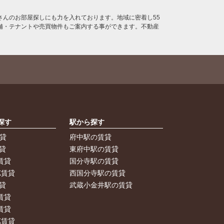
んのお部屋探しにも力を入れております。地域に密着し55
舗・テナントや売買物件もご案内する事ができます。不動産
探す
駅から探す
賃貸
府中駅の賃貸
貸
東府中駅の賃貸
賃貸
国分寺駅の賃貸
K賃貸
西国分寺駅の賃貸
貸
武蔵小金井駅の賃貸
賃貸
賃貸
K賃貸