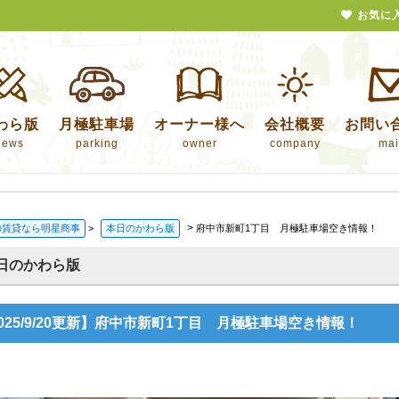
お気に
わら版
月極駐車場
オーナー様へ
会社概要
お問い
news
parking
owner
company
mai
>
の賃貸なら明星商事
>
本日のかわら版
府中市新町1丁目 月極駐車場空き情報！
日のかわら版
025/9/20更新】府中市新町1丁目 月極駐車場空き情報！