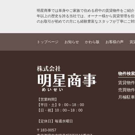
明星商事では単身やご家族で住める府中の賃貸物件をご紹介
年以上の歴史を誇る当社では、オーナー様から賃貸管理を任
のお取引が初めての方にも経験豊富なスタッフが丁寧にご対
トップページ
お知らせ
かわら版
お客様の声
賃
物件検
賃貸物
売買物
月極駐
【営業時間】
【平日・土】9：00～18：00
【日・祝】10：00～18：00
【定休日】毎週水曜日
〒183-0057