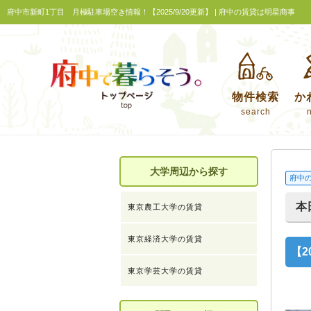
府中市新町1丁目 月極駐車場空き情報！【2025/9/20更新】 | 府中の賃貸は明星商事
物件検索
か
search
大学周辺から探す
府中
本
東京農工大学の賃貸
東京経済大学の賃貸
【2
東京学芸大学の賃貸