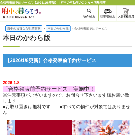
合格発表前予約サービス【2026/1/8更新】 | 府中の不動産のことなら明星商事
物件検索
駐車場検索
入居者様専用
府中の賃貸なら明星商事
>
本日のかわら版
>
合格発表前予約サービス
本日のかわら版
【2026/1/8更新】合格発表前予約サービス
2026.1.8
「合格発表前予約サービス」実施中！
※注意事項がございますので、お問合せ下さいます様お願い致
します
■お取り置きは無料です ■すべての物件が対象ではありませ
ん