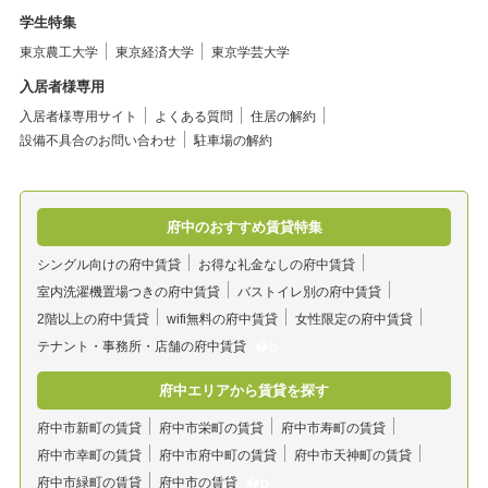
学生特集
東京農工大学
東京経済大学
東京学芸大学
入居者様専用
入居者様専用サイト
よくある質問
住居の解約
設備不具合のお問い合わせ
駐車場の解約
府中のおすすめ賃貸特集
シングル向けの府中賃貸
お得な礼金なしの府中賃貸
室内洗濯機置場つきの府中賃貸
バストイレ別の府中賃貸
2階以上の府中賃貸
wifi無料の府中賃貸
女性限定の府中賃貸
テナント・事務所・店舗の府中賃貸
府中エリアから賃貸を探す
府中市新町の賃貸
府中市栄町の賃貸
府中市寿町の賃貸
府中市幸町の賃貸
府中市府中町の賃貸
府中市天神町の賃貸
府中市緑町の賃貸
府中市の賃貸