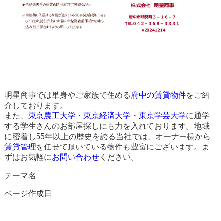
明星商事では単身やご家族で住める
府中の賃貸物件
をご紹
介しております。
また、
東京農工大学
・
東京経済大学
・
東京学芸大学
に通学
する学生さんのお部屋探しにも力を入れております。地域
に密着し55年以上の歴史を誇る当社では、オーナー様から
賃貸管理
を任せて頂いている物件も豊富にございます。ま
ずはお気軽に
お問い合わせ
ください。
テーマ名
ページ作成日