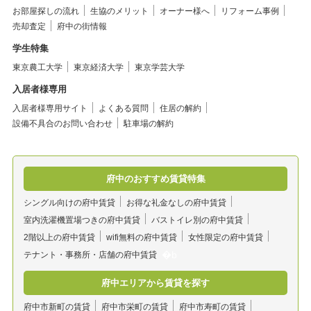
お部屋探しの流れ
生協のメリット
オーナー様へ
リフォーム事例
売却査定
府中の街情報
学生特集
東京農工大学
東京経済大学
東京学芸大学
入居者様専用
入居者様専用サイト
よくある質問
住居の解約
設備不具合のお問い合わせ
駐車場の解約
府中のおすすめ賃貸特集
シングル向けの府中賃貸
お得な礼金なしの府中賃貸
室内洗濯機置場つきの府中賃貸
バストイレ別の府中賃貸
2階以上の府中賃貸
wifi無料の府中賃貸
女性限定の府中賃貸
テナント・事務所・店舗の府中賃貸
府中エリアから賃貸を探す
府中市新町の賃貸
府中市栄町の賃貸
府中市寿町の賃貸