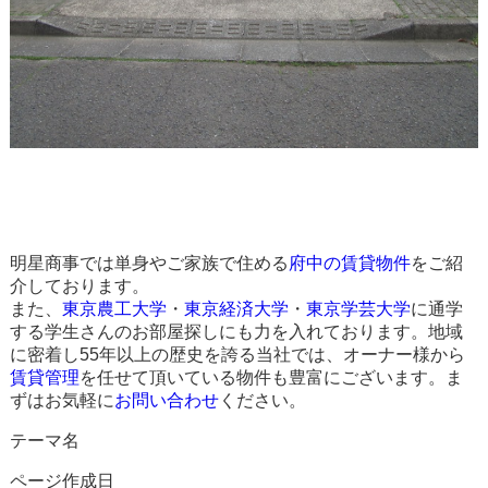
明星商事では単身やご家族で住める
府中の賃貸物件
をご紹
介しております。
また、
東京農工大学
・
東京経済大学
・
東京学芸大学
に通学
する学生さんのお部屋探しにも力を入れております。地域
に密着し55年以上の歴史を誇る当社では、オーナー様から
賃貸管理
を任せて頂いている物件も豊富にございます。ま
ずはお気軽に
お問い合わせ
ください。
テーマ名
ページ作成日