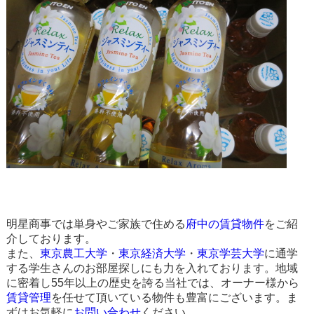
明星商事では単身やご家族で住める
府中の賃貸物件
をご紹
介しております。
また、
東京農工大学
・
東京経済大学
・
東京学芸大学
に通学
する学生さんのお部屋探しにも力を入れております。地域
に密着し55年以上の歴史を誇る当社では、オーナー様から
賃貸管理
を任せて頂いている物件も豊富にございます。ま
ずはお気軽に
お問い合わせ
ください。