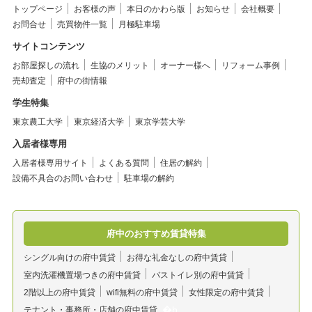
トップページ
お客様の声
本日のかわら版
お知らせ
会社概要
お問合せ
売買物件一覧
月極駐車場
サイトコンテンツ
お部屋探しの流れ
生協のメリット
オーナー様へ
リフォーム事例
売却査定
府中の街情報
学生特集
東京農工大学
東京経済大学
東京学芸大学
入居者様専用
入居者様専用サイト
よくある質問
住居の解約
設備不具合のお問い合わせ
駐車場の解約
府中のおすすめ賃貸特集
シングル向けの府中賃貸
お得な礼金なしの府中賃貸
室内洗濯機置場つきの府中賃貸
バストイレ別の府中賃貸
2階以上の府中賃貸
wifi無料の府中賃貸
女性限定の府中賃貸
テナント・事務所・店舗の府中賃貸