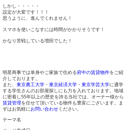
しかし・・・・・
設定が大変です！！！
思うように、進んでくれません！
スマホを使いこなすには時間がかかりそうです！
かなり苦戦している増田でした！
明星商事では単身やご家族で住める
府中の賃貸物件
をご紹
介しております。
また、
東京農工大学
・
東京経済大学
・
東京学芸大学
に通学
する学生さんのお部屋探しにも力を入れております。地域
に密着し55年以上の歴史を誇る当社では、オーナー様から
賃貸管理
を任せて頂いている物件も豊富にございます。ま
ずはお気軽に
お問い合わせ
ください。
テーマ名