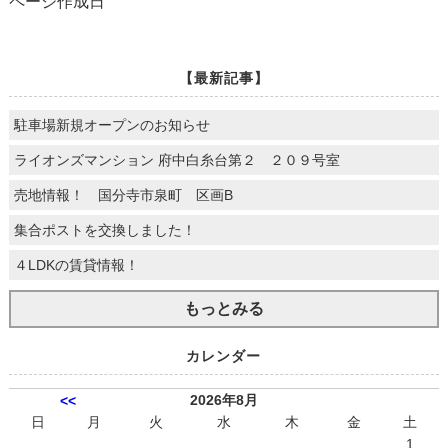
ページ作成日
【最新記事】
駐車場新規オープンのお知らせ
ライオンズマンション 府中白糸台第２ ２０９号室
売地情報！ 国分寺市泉町 区画B
集合ポストを交換しました！
４LDKの賃貸情報！
もっとみる
カレンダー
2026年8月
<<
日
月
火
水
木
金
土
1