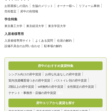
お部屋探しの流れ
生協のメリット
オーナー様へ
リフォーム事例
売却査定
府中の街情報
学生特集
東京農工大学
東京経済大学
東京学芸大学
入居者様専用
入居者様専用サイト
よくある質問
住居の解約
設備不具合のお問い合わせ
駐車場の解約
府中のおすすめ賃貸特集
シングル向けの府中賃貸
お得な礼金なしの府中賃貸
室内洗濯機置場つきの府中賃貸
バストイレ別の府中賃貸
2階以上の府中賃貸
wifi無料の府中賃貸
女性限定の府中賃貸
テナント・事務所・店舗の府中賃貸
府中エリアから賃貸を探す